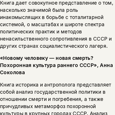
Книга дает совокупное представление о том,
несовершеннолетних
насколько значимой была роль
инакомыслящих в борьбе с тоталитарной
Скажите, пожалуйста,
Я соглашаюсь с
Политикой конфиденциальности
вам уже исполнилось 18 лет?
Я соглашаюсь с
Политикой конфиденциальности
системой, о масштабах и широте спектра
политических практик и методов
подписаться
ненасильственного сопротивления в СССР и
да
подписаться
других странах социалистического лагеря.
нет, вернуться назад
«Новому человеку — новая смерть?
Похоронная культура раннего СССР», Анна
Соколова
Книга историка и антрополога представляет
собой анализ государственной политики в
отношении смерти и погребения, а также
причудливых метаморфоз похоронной
культуры в крупных городах СССР. Анализ