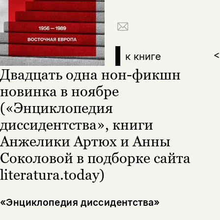
к книге
>
Двадцать одна нон-фикшн
новинка в ноябре
(«Энциклопедия
диссидентства», книги
Этой книги временно
Анжелики Артюх и Анны
нет в продаже.
Подписка на рассылку
Соколовой в подборке сайта
Вы можете подписаться на
Раз в неделю мы отправляем рассылку
literatura.today)
уведомления, и при поступлении книги
о книгах и событиях «НЛО».
на склад получить письмо на указанный
За подписку дарим промокод на
электронный адрес.
«Энциклопедия диссидентства»
Эта книга
скидку 15%
не предназначена для