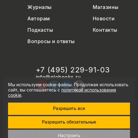
Журналы
Магазины
Авторам
Новости
Подкасты
Контакты
Вопросы и ответы
+7 (495) 229-91-03
info@nlobooks.ru
Мы используем cookie-файлы. Продолжая использовать
сайт, вы соглашаетесь с
политикой использования
cookie
.
Разрешить все
© Новое литературное обозрение. 2026
правила продажи товаров
политика в области персональных данных
Разрешить обязательные
политика использования cookie
согласие на обработку персональных данных
дизайн Дмитрия Черногаева
Настроить