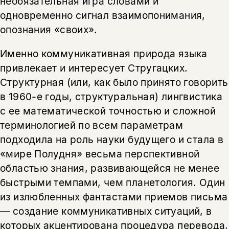
необязательная игра словами и
несовершеннолетних
одновременно сигнал взаимопонимания,
Скажите, пожалуйста,
опознания «своих».
Я соглашаюсь с
Политикой конфиденциальности
вам уже исполнилось 18 лет?
Я соглашаюсь с
Политикой конфиденциальности
Именно коммуникативная природа языка
подписаться
привлекает и интересует Стругацких.
да
подписаться
Структурная (или, как было принято говорить
нет, вернуться назад
в 1960-е годы, структуральная) лингвистика
с ее математической точностью и сложной
терминологией по всем параметрам
подходила на роль науки будущего и стала в
«мире Полудня» весьма перспективной
областью знания, развивающейся не менее
быстрыми темпами, чем планетология. Один
из излюбленных фантастами приемов письма
— создание коммуникативных ситуаций, в
которых акцентирована процедура перевода,