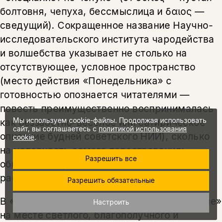
болтовня, чепуха, бессмыслица и δαιος —
сведущий). Сокращенное название Научно-
исследовательского института чародейства
и волшебства указывает не столько на
отсутствующее, условное пространство
(место действия «Понедельника» с
готовностью опознается читателями —
повесть преимущественно воспринималась
Мы используем cookie-файлы. Продолжая использовать
как беззаботно-веселое или сатирическое
сайт, вы соглашаетесь с
политикой использования
описание будней советского НИИ), сколько
cookie
.
на условность самого повествования:
Разрешить все
обманчивый рассказ о Ничто или даже
рассказ ни о чем, безделка.
Разрешить обязательные
В «Улитке на склоне» и «Пикнике на обочине»
Настроить
на месте светлого, благополучного и