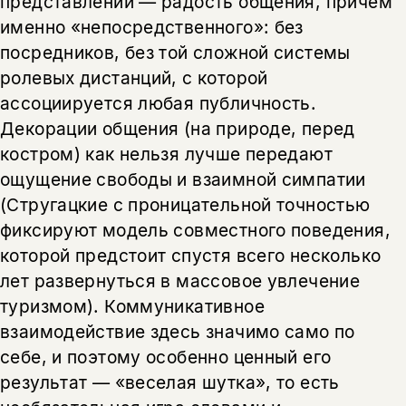
представлений — радость общения, причем
именно «непосредственного»: без
посредников, без той сложной системы
ролевых дистанций, с которой
ассоциируется любая публичность.
Декорации общения (на природе, перед
костром) как нельзя лучше передают
ощущение свободы и взаимной симпатии
(Стругацкие с проницательной точностью
Этой книги временно
фиксируют модель совместного поведения,
нет в продаже.
Подписка на рассылку
которой предстоит спустя всего несколько
лет развернуться в массовое увлечение
Вы можете подписаться на
Раз в неделю мы отправляем рассылку
туризмом). Коммуникативное
уведомления, и при поступлении книги
о книгах и событиях «НЛО».
взаимодействие здесь значимо само по
на склад получить письмо на указанный
За подписку дарим промокод на
электронный адрес.
себе, и поэтому особенно ценный его
Эта книга
скидку 15%
результат — «веселая шутка», то есть
не предназначена для