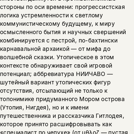
стороны по оси времени: прогрессистская
логика устремленности к светлому
коммунистическому будущему, к миру
осмысленного бытия и научных свершений
комбинируется с пестрой, по-бахтински
карнавальной архаикой — от мифа до
волшебной сказки. Утопическое в этом
контексте обнаруживает свой игровой
потенциал; аббревиатура НИИЧАВО —
шутейный вариант утопических фигур
отсутствия, отсылающий не только к
топонимике придуманного Мором острова
(Утопия, Нигдея), но и к имени
путешественника и рассказчика Гитлодея,
которое принято расшифровывать как
«специалист по чепухе» (от υθλοζ — пустая