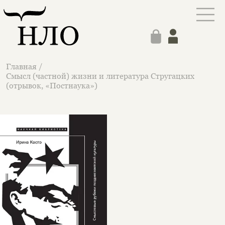
Главная
/
Смысл (частной) жизни и литература Стругацких
(отрывок, «Постнаука»)