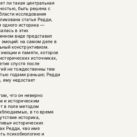
ет ли такая центральная
ностью, быть решена с
области исследования
ликована статья Редди,
и одного историка —
алась в этих
женном виде представил
 эмоций: на самом деле в
льный конструктивизм.
эмоции и памяти, которое
 исторических источниках,
етия спустя после
тий не тождественны тем
атью годами раньше; Редди
, ему недостает
том, что он неверно
м и историческим
ет в поле методом
наблюдаемых, в то время
утствие историка,
отивы» исторических
как Редди, «во имя
ать психобиологию и