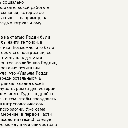
ь социально
едовательской работы в
компаний, которые ее
куссию — например, на
предменструальному
ов на статью Редди были
ы найти те точки, в
тика. Возможно, это было
тером его построений, со
т смену парадигмы и
ен только либо «до Редди»,
кровенно позитивны.
ула, что «Уильям Редди
ереди остальных». В
траивал здание своей
 чувств: рамка для истории
 нем здесь будет подробно
ь в том, чтобы преодолеть
в антропологическом
 психологии. Уже сама
амерение: в первой части
ихологии (тезис), следует
чие между ними снимается в