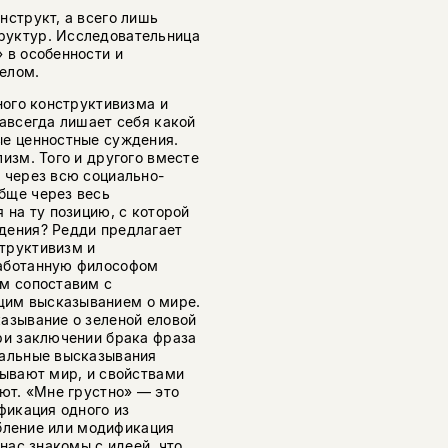
нструкт, а всего лишь
руктур. Исследовательница
 в особенности и
елом.
ного конструктивизма и
навсегда лишает себя какой
ые ценностные суждения.
изм. Того и другого вместе
 через всю социально-
бще через весь
 на ту позицию, с которой
дения? Редди предлагает
труктивизм и
работанную философом
зм сопоставим с
щим высказыванием о мире.
азывание о зеленой еловой
ри заключении брака фраза
нальные высказывания
сывают мир, и свойствами
яют. «Мне грустно» — это
фикация одного из
абление или модификация
 нас знакомы с идеей, что