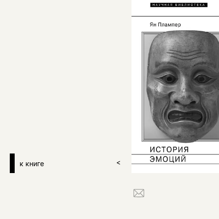
к книге
>