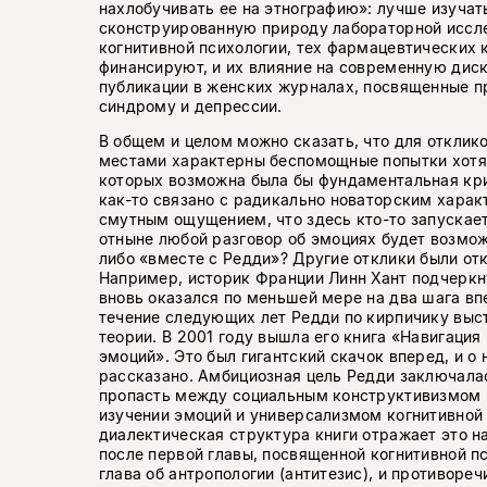
нахлобучивать ее на этнографию»: лучше изучат
сконструированную природу лабораторной иссл
когнитивной психологии, тех фармацевтических 
финансируют, и их влияние на современную дис
публикации в женских журналах, посвященные 
синдрому и депрессии.
В общем и целом можно сказать, что для отклик
местами характерны беспомощные попытки хотя б
которых возможна была бы фундаментальная кри
как-то связано с радикально новаторским харак
смутным ощущением, что здесь кто-то запускае
отныне любой разговор об эмоциях будет возмож
либо «вместе с Редди»? Другие отклики были от
Например, историк Франции Линн Хант подчеркн
вновь оказался по меньшей мере на два шага вп
течение следующих лет Редди по кирпичику выс
теории. В 2001 году вышла его книга «Навигация
эмоций». Это был гигантский скачок вперед, и о
рассказано. Амбициозная цель Редди заключалас
пропасть между социальным конструктивизмом 
изучении эмоций и универсализмом когнитивной
диалектическая структура книги отражает это н
после первой главы, посвященной когнитивной пс
глава об антропологии (антитезис), и противоре