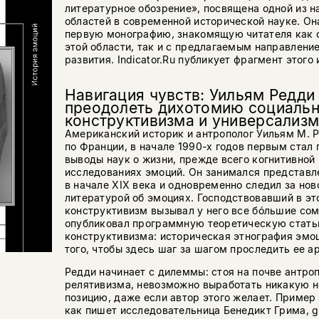
литературное обозрение», посвящена одной из 
областей в современной исторической науке. Он
первую монографию, знакомящую читателя как 
этой области, так и с предлагаемым направлени
развития. Indicator.Ru публикует фрагмент этого
Навигация чувств: Уильям Редди 
преодолеть дихотомию социальн
конструктивизма и универсализ
Американский историк и антрополог Уильям М. Ре
по Франции, в начале 1990-х годов первым стал
выводы наук о жизни, прежде всего когнитивной 
исследованиях эмоций. Он занимался представл
в начале XIX века и одновременно следил за но
литературой об эмоциях. Господствовавший в эт
конструктивизм вызывал у него все бóльшие сомн
опубликовал программную теоретическую стать
конструктивизма: историческая этнография эмо
того, чтобы здесь шаг за шагом проследить ее а
Редди начинает с дилеммы: стоя на почве антро
релятивизма, невозможно выработать никакую 
позицию, даже если автор этого желает. Пример 
как пишет исследовательница Бенедикт Грима, 