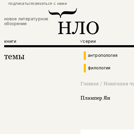
подписаться
связаться с нами
новое литературное
обозрение
книги
серии
темы
антропология
филология
Главная
/
Навигация чу
Плампер Ян