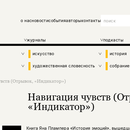
о нас
новости
события
авторы
контакты
журналы
подкасты
искусство
история
художественная словесность
собрание
вств (Отрывок, «Индикатор»)
Навигация чувств (От
«Индикатор»)
Книга Яна Плампера «История эмоций», вышедша