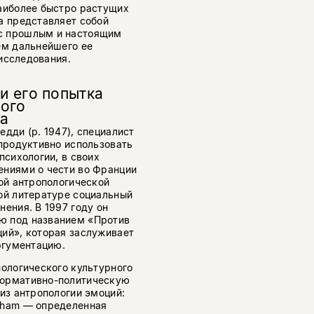
наиболее быстро растущих
а представляет собой
с прошлым и настоящим
ем дальнейшего ее
 исследования.
и его попытка
ого
ма
дди (р. 1947), специалист
 продуктивно использовать
психологии, в своих
ениями о чести во Франции
вой антропологической
ой литературе социальный
ения. В 1997 году он
ю под названием «Против
ций», которая заслуживает
ргументацию.
пологического культурного
нормативно-политическую
из антропологии эмоций:
gham — определенная