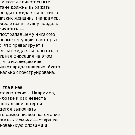
 и почти единственным
стане должны выражать
 людях ожидается от них в
близких женщины (например,
бираются в группу поодаль
причитать —
 пострадавшему никакого
льные ситуации, в которых
, что превалирует в
есты ожидается радость, а
сивная фиксация на этом
ь, что исследование,
ывает представление, будто
иально сконструирована.
.
 где в нее
тские тезисы. Например,
 браке и как невеста
лоссальной потерей
идется выполнять
ть самое низкое положение
лигамных семьях — старшие
 новенькую словами и