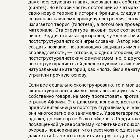
двух последующих главах, посвященных собстве
(синтез). Во второй части, состоящей из четырех
свою новую теорию к истории Франции, следуя 
социально-научному принципу построения, согл
излагается теория (гипотеза), а потом она пров
материале. Эта структура находит свое соответс
пишет Редди: его язык прозрачен, чужд всякой и
постструктуралистской игры словами. Автор на
создать позицию, позволяющую защищать именно
справедливость, — которые, с одной стороны, о
постструктуралистским феминизмом, но, с друго
постструктуралистской деконструкции таких сч
натуральными категорий, как «пол», были денату
утратили прочную основу.
Если все социально сконструировано, то и мои ц
сконструированы и имеют лишь локальную значим
собственно говоря, не могу протестовать против
странах Африки. Эта дилемма, конечно, достат
представительницам постструктурализма, и, как
они многократно ею занимались. Удовлетворите
однако, до сих пор не было найдено, а Редди тако
посвященной универсализму когнитивной психол
очередь подчеркивает, что невозможно однозна
даже хотя бы четко отделить их друг от друга, а