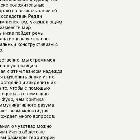
веке положительные
арактер высказываний об
последствии Редди
ким аспектом, указывающим
 изменять мир
ь ниже пойдет речь
чала использует слово
иальный конструктивизм с
ю.
увственно, мы стремимся
еночную позицию.
ная с этим тезисом надежда
я вызволить знаки из их
остояния и закрепить их
а то, чтобы с помощью
langue)», а с помощью
 Фуко, чем критика
оммуникативного разума
ляют возможности для
рождает много вопросов.
ания о чувствах можно
ми ничего общего не
ковы размеры территории