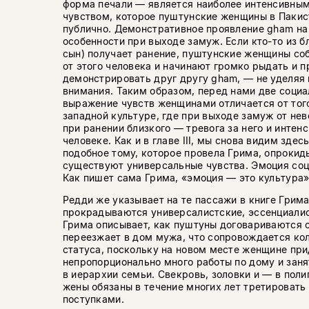
форма печали — является наиболее интенсивным
чувством, которое пуштунские женщины в Паки
публично. Демонстративное проявление gham на
особенности при выходе замуж. Если кто-то из 
сын) получает ранение, пуштунские женщины со
от этого человека и начинают громко рыдать и 
демонстрировать друг другу gham, — не уделяя
внимания. Таким образом, перед нами две социа
выражение чувств женщинами отличается от того
западной культуре, где при выходе замуж от нев
при ранении близкого — тревога за него и интен
человеке. Как и в главе III, мы снова видим здес
подобное тому, которое провела Грима, опрокид
существуют универсальные чувства. Эмоция соц
Как пишет сама Грима, «эмоция — это культура»
Редди же указывает на те пассажи в книге Грима,
прокрадываются универсалистские, эссенциалис
Грима описывает, как пуштуны договариваются о
переезжает в дом мужа, что сопровождается ко
статуса, поскольку на новом месте женщине пр
непропорционально много работы по дому и заня
в иерархии семьи. Свекровь, золовки и — в по
жены обязаны в течение многих лет третировать
поступками.