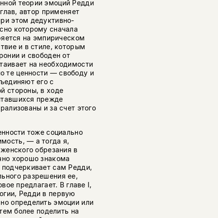
нной теории эмоций Редди
 глав, автор применяет
при этом дедуктивно-
асно которому сначала
еряется на эмпирическом
твие и в стиле, которым
ронии и свободен от
стаивает на необходимости
 те ценности — свободу и
бъединяют его с
й стороны, в ходе
итавшихся прежде
рализованы и за счет этого
енности тоже социально
ость, — а тогда я,
 женского обрезания в
очно хорошо знакома
 подчеркивает сам Редди,
льного разрешения ее,
вое предлагает. В главе I,
огии, Редди в первую
чно определить эмоции или
 тем более поделить на