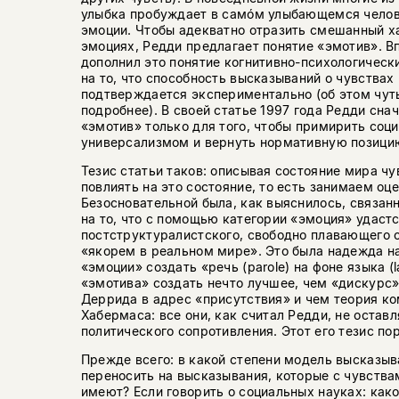
улыбка пробуждает в самóм улыбающемся чело
эмоции. Чтобы адекватно отразить смешанный х
эмоциях, Редди предлагает понятие «эмотив». В
дополнил это понятие когнитивно-психологичес
на то, что способность высказываний о чувствах
подтверждается экспериментально (об этом чут
подробнее). В своей статье 1997 года Редди сна
«эмотив» только для того, чтобы примирить соц
универсализмом и вернуть нормативную позици
Тезис статьи таков: описывая состояние мира ч
повлиять на это состояние, то есть занимаем оц
Безосновательной была, как выяснилось, связан
на то, что с помощью категории «эмоция» удастс
постструктуралистского, свободно плавающего с
«якорем в реальном мире». Это была надежда н
«эмоции» создать «речь (parole) на фоне языка (
«эмотива» создать нечто лучшее, чем «дискурс»
Деррида в адрес «присутствия» и чем теория к
Хабермаса: все они, как считал Редди, не остав
политического сопротивления. Этот его тезис по
Прежде всего: в какой степени модель высказыв
переносить на высказывания, которые с чувства
имеют? Если говорить о социальных науках: ка