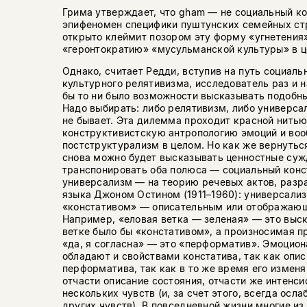
Грима утверждает, что gham — не социальный ко
эпифеномен специфики пуштунских семейных ст
открыто клеймит позором эту форму «угнетения»
«геронтократию» «мусульманской культуры» в ц
Однако, считает Редди, вступив на путь социаль
культурного релятивизма, исследователь раз и 
бы то ни было возможности высказывать подобн
Надо выбирать: либо релятивизм, либо универсал
не бывает. Эта дилемма проходит красной нитью
конструктивистскую антропологию эмоций и воо
постструктурализм в целом. Но как же вернуться
снова можно будет высказывать ценностные суж
транспонировать оба полюса — социальный конс
универсализм — на теорию речевых актов, раз
языка Джоном Остином (1911–1960): универсали
«констативом» — описательным или отображаю
Например, «еловая ветка — зеленая» — это выск
ветке было бы «констативом», а произносимая п
«да, я согласна» — это «перформатив». Эмоцио
обладают и свойствами констатива, так как опи
перформатива, так как в то же время его измен
отчасти описание состояния, отчасти же интенси
нескольких чувств (и, за счет этого, всегда осл
других чувств). В повседневной жизни многие из