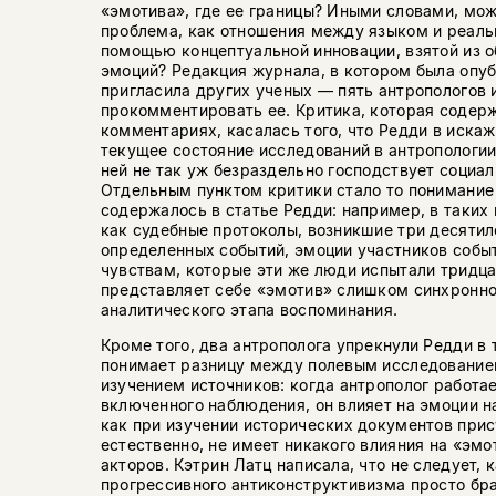
«эмотива», где ее границы? Иными словами, мож
проблема, как отношения между языком и реаль
помощью концептуальной инновации, взятой из 
эмоций? Редакция журнала, в котором была опуб
пригласила других ученых — пять антропологов 
прокомментировать ее. Критика, которая содерж
комментариях, касалась того, что Редди в иска
текущее состояние исследований в антропологии
ней не так уж безраздельно господствует социа
Отдельным пунктом критики стало то понимание 
содержалось в статье Редди: например, в таких
как судебные протоколы, возникшие три десятил
определенных событий, эмоции участников собы
чувствам, которые эти же люди испытали тридц
представляет себе «эмотив» слишком синхронно
аналитического этапа воспоминания.
Кроме того, два антрополога упрекнули Редди в 
понимает разницу между полевым исследование
изучением источников: когда антрополог работа
включенного наблюдения, он влияет на эмоции 
как при изучении исторических документов прис
естественно, не имеет никакого влияния на «эм
акторов. Кэтрин Латц написала, что не следует, 
прогрессивного антиконструктивизма просто бр