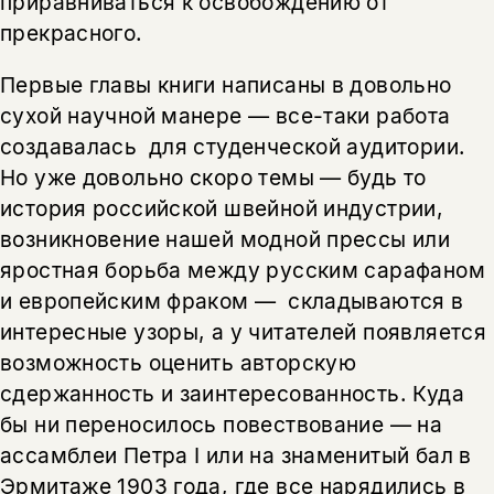
приравниваться к освобождению от
прекрасного.
Первые главы книги написаны в довольно
Этой книги временно
сухой научной манере — все-таки работа
нет в продаже.
Подписка на рассылку
создавалась для студенческой аудитории.
Но уже довольно скоро темы — будь то
Вы можете подписаться на
Раз в неделю мы отправляем рассылку
история российской швейной индустрии,
уведомления, и при поступлении книги
о книгах и событиях «НЛО».
на склад получить письмо на указанный
возникновение нашей модной прессы или
За подписку дарим промокод на
электронный адрес.
Эта книга
скидку 15%
яростная борьба между русским сарафаном
не предназначена для
и европейским фраком — складываются в
несовершеннолетних
интересные узоры, а у читателей появляется
возможность оценить авторскую
Скажите, пожалуйста,
Я соглашаюсь с
Политикой конфиденциальности
сдержанность и заинтересованность. Куда
вам уже исполнилось 18 лет?
Я соглашаюсь с
Политикой конфиденциальности
бы ни переносилось повествование — на
ассамблеи Петра I или на знаменитый бал в
подписаться
да
подписаться
Эрмитаже 1903 года, где все нарядились в