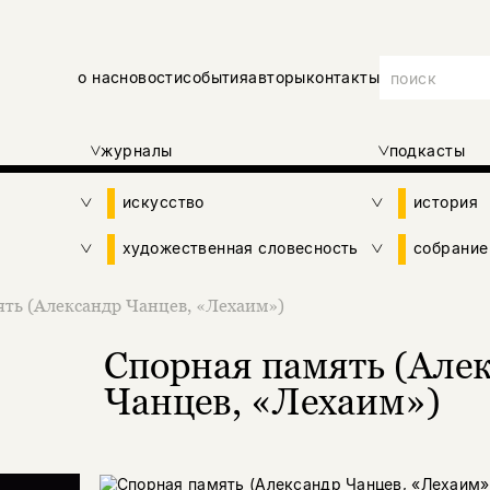
о нас
новости
события
авторы
контакты
журналы
подкасты
искусство
история
художественная словесность
собрание
ть (Александр Чанцев, «Лехаим»)
Спорная память (Але
Чанцев, «Лехаим»)