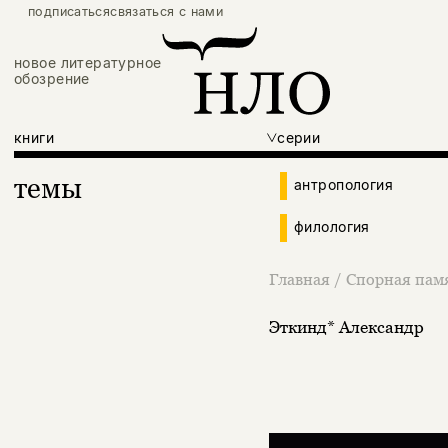
подписаться
связаться с нами
новое литературное
обозрение
книги
серии
темы
антропология
филология
Главная
/
Спорная памя
Эткинд* Александр