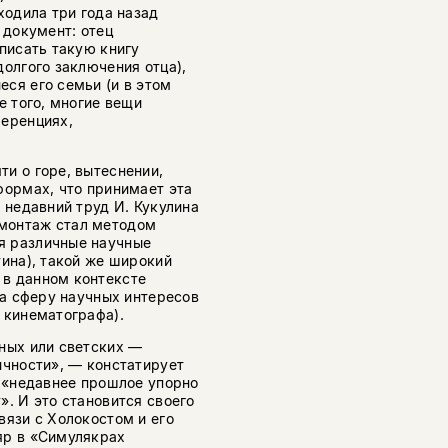
ходила три года назад
 документ: отец
писать такую книгу
долгого заключения отца),
ся его семьи (и в этом
е того, многие вещи
ференциях,
и о горе, вытеснении,
формах, что принимает эта
 недавний труд И. Кукулина
монтаж стал методом
я различные научные
тина), такой же широкий
 в данном контексте
на сферу научных интересов
 кинематографа).
ных или светских —
ичности», — констатирует
й «недавнее прошлое упорно
». И это становится своего
вязи с Холокостом и его
яр в «Симулякрах