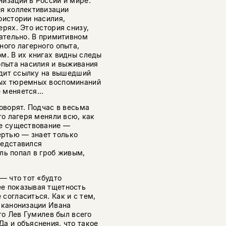
изации в России и мире.
ия коллективизации
оистории насилия,
рях. Это история снизу,
цательно. В примитивном
ного лагерного опыта,
м. В их книгах видны следы
опыта насилия и выживания
водит ссылку на вышедший
ных тюремных воспоминаний
е меняется…
оворят. Подчас в весьма
то лагеря меняли всю, как
ое существование —
ртью — знает только
редставился
ль попал в гроб живым,
— что тот «будто
е показывая тщетность
согласиться. Как и с тем,
 канонизации Ивана
то Лев Гумилев был всего
а и объяснения, что такое