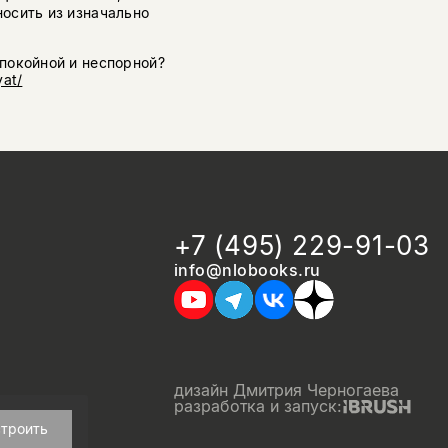
носить из изначально
спокойной и неспорной?
yat/
+7 (495) 229-91-03
info@nlobooks.ru
дизайн Дмитрия Черногаева
разработка и запуск:
троить