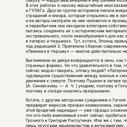
сверху — нарративы внешней и внутренней колон
В этих работах я нахожу масштабные иносказан
и ГУЛАГа. Другая группа историков писала микр
страданий и юмора, которые открылись им в лаге
и ее авторы смотрели на нее человечно и прони
и первобытном они находили аллегории собствен
пытаясь соединить их с историческим материало
экстремального, почти невообразимого для нас 
в лагерях и тюрьмах». Тут, кстати, Эткинд при
под редакцией З. Прилепина сборник современ
«Лимонка в тюрьму» — многое действительно н
Выгоняемое из двери возвращается в окно, как г
странных формах. Но что удивительного в том, ч
сейчас модно говорить, оптику людей? «Лагерн
чудовищное существование между жизнью и сме
движение к смерти. Поэтому Пушкин в лагере п
[А. Синявскому. —
А. Ч.
] упырем, поэтому и Гого
поэтому и соседи казались призраками».
Кстати, с другим авторским суждением о Гоголе 
предвидит марксов призрак коммунизма, заране
этой бродячей надежды» — уже гораздо сложнее 
что кто‑либо вменяемый хочет сейчас «добиться
Грозного и Григория Распутина». Или же с тем, ч
лишь «русским националистом и антисемитом». Д