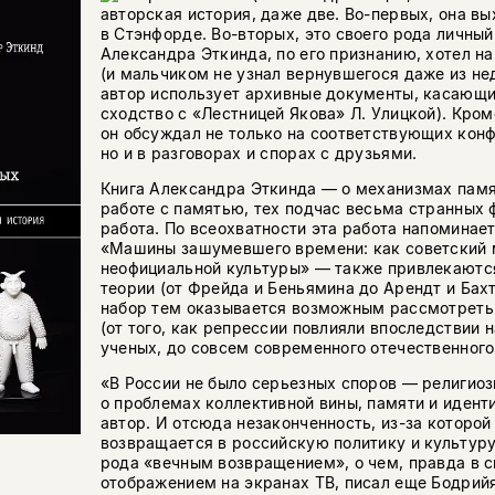
авторская история, даже две. Во-первых, она вы
в Стэнфорде. Во-вторых, это своего рода личный
Александра Эткинда, по его признанию, хотел на
(и мальчиком не узнал вернувшегося даже из не
автор использует архивные документы, касающие
сходство с «Лестницей Якова» Л. Улицкой). Кром
он обсуждал не только на соответствующих кон
но и в разговорах и спорах с друзьями.
Книга Александра Эткинда — о механизмах памят
работе с памятью, тех подчас весьма странных 
работа. По всеохватности эта работа напоминает
«Машины зашумевшего времени: как советский 
неофициальной культуры» — также привлекаютс
теории (от Фрейда и Беньямина до Арендт и Бах
набор тем оказывается возможным рассмотреть
(от того, как репрессии повлияли впоследствии 
ученых, до совсем современного отечественного
«В России не было серьезных споров — религиоз
о проблемах коллективной вины, памяти и идент
автор. И отсюда незаконченность, из-за которо
возвращается в российскую политику и культуру
рода «вечным возвращением», о чем, правда в с
отображением на экранах ТВ, писал еще Бодрий