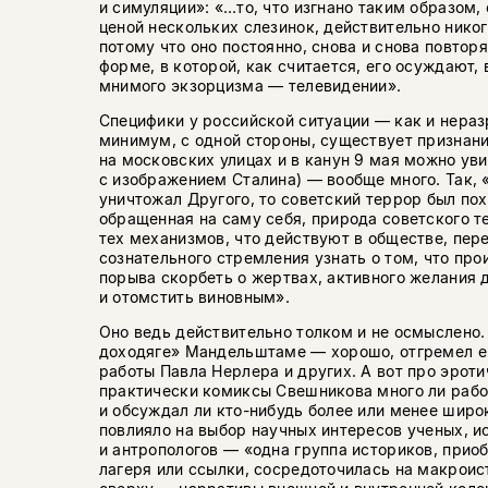
и симуляции»: «…то, что изгнано таким образом,
ценой нескольких слезинок, действительно нико
потому что оно постоянно, снова и снова повторяе
форме, в которой, как считается, его осуждают,
мнимого экзорцизма — телевидении».
Специфики у российской ситуации — как и нера
минимум, с одной стороны, существует признани
на московских улицах и в канун 9 мая можно у
с изображением Сталина) — вообще много. Так, 
уничтожал Другого, то советский террор был пох
обращенная на саму себя, природа советского т
тех механизмов, что действуют в обществе, пе
сознательного стремления узнать о том, что пр
порыва скорбеть о жертвах, активного желания 
и отомстить виновным».
Оно ведь действительно толком и не осмыслено.
доходяге» Мандельштаме — хорошо, отгремел ег
работы
Павла Нерлера
и других. А вот про эрот
практически комиксы Свешникова много ли рабо
и обсуждал ли кто-нибудь более или менее широ
повлияло на выбор научных интересов ученых, и
и антропологов — «одна группа историков, при
лагеря или ссылки, сосредоточилась на макроис