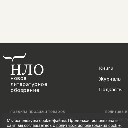
Книги
новое
Журналы
литературное
Подкасты
обозрение
правила продажи товаров
политика 
политика использования cookie
согласие 
Мы используем cookie-файлы. Продолжая использовать
сайт, вы соглашаетесь с
политикой использования cookie
.
© Новое литературное обозрение. 2026