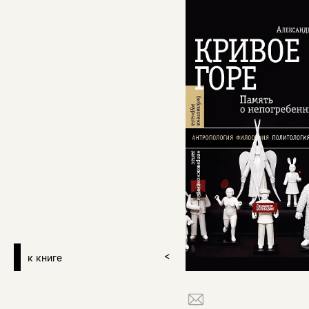
к книге
>