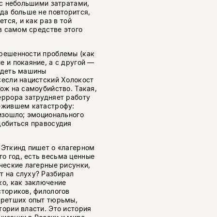
 с небольшими затратами,
гда больше не повторится,
тся, и как раз в той
 в самом средстве этого
зрешенности проблемы (как
е и покаяние, а с другой —
видеть машины
«если нацистский Холокост
ож на самоубийство. Такая,
еррора затрудняет работу
режившем катастрофу:
оизошло; эмоционального
добиться правосудия
 Эткинд пишет о «лагерном
о год, есть весьма ценные
ические лагерные рисунки,
т на слуху? Разбирал
ко, как заключение
сториков, филологов
обретших опыт тюрьмы,
тории власти. Это история