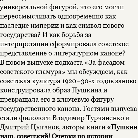
универсальной фигурой, что его могли
переосмысливать одновременно как
наследие империи и как символ нового
государства? И как борьба за
интерпретации сформировала советское
представление о литературном каноне?
В новом выпуске подкаста «За фасадом
советского гламура» мы обсуждаем, как
советская культура 1920–30-х годов заново
конструировала образ Пушкина и
превращала его в ключевую фигуру
государственного канона. Гостями выпуска
Этой книги временно
стали филологи Владимир Турчаненко и
нет в продаже.
Подписка на рассылку
Дмитрий Цыганов, авторы книги
«Пушкин
наш, советский! Очерки по истории
Вы можете подписаться на