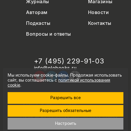
Журналы
Магазины
Авторам
Новости
Подкасты
Контакты
Вопросы и ответы
+7 (495) 229-91-03
info@nlobooks.ru
Мы используем cookie-файлы. Продолжая использовать
сайт, вы соглашаетесь с
политикой использования
cookie
.
Разрешить все
© Новое литературное обозрение. 2026
правила продажи товаров
политика в области персональных данных
Разрешить обязательные
политика использования cookie
согласие на обработку персональных данных
дизайн Дмитрия Черногаева
Настроить
разработка и запуск: