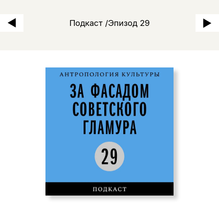
«Белый верх — темный низ
Подкаст /Эпизод 29