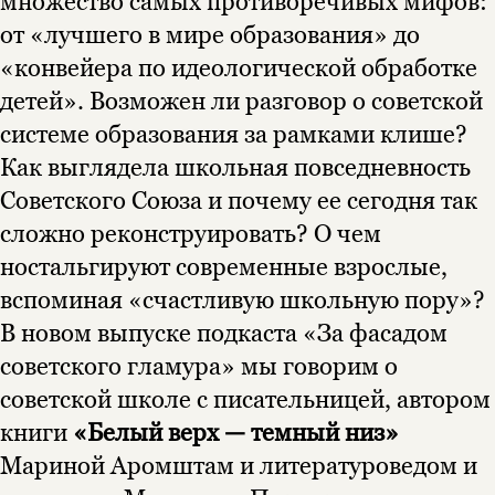
множество самых противоречивых мифов:
от «лучшего в мире образования» до
«конвейера по идеологической обработке
детей». Возможен ли разговор о советской
системе образования за рамками клише?
Как выглядела школьная повседневность
Советского Союза и почему ее сегодня так
сложно реконструировать? О чем
ностальгируют современные взрослые,
Этой книги временно
вспоминая «счастливую школьную пору»?
нет в продаже.
Подписка на рассылку
В новом выпуске подкаста «За фасадом
советского гламура» мы говорим о
Вы можете подписаться на
Раз в неделю мы отправляем рассылку
уведомления, и при поступлении книги
о книгах и событиях «НЛО».
советской школе с писательницей, автором
на склад получить письмо на указанный
За подписку дарим промокод на
книги
«Белый верх — темный низ»
электронный адрес.
Эта книга
скидку 15%
Мариной Аромштам и литературоведом и
не предназначена для