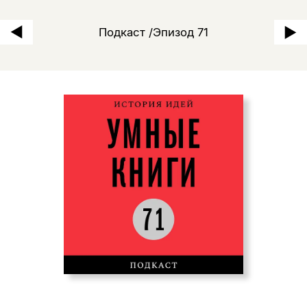
Вавилон по алфавиту: как б
Подкаст /Эпизод 71