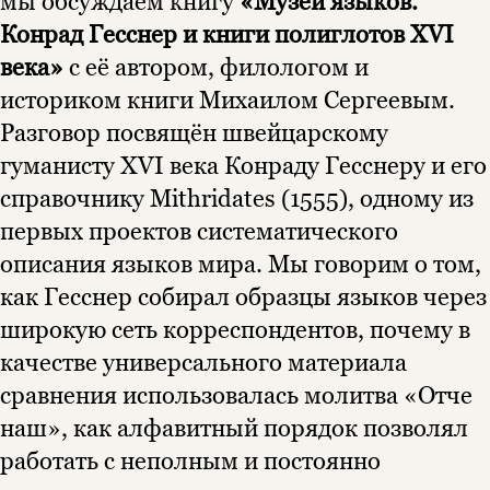
мы обсуждаем книгу
«Музей языков.
Конрад Гесснер и книги полиглотов XVI
века»
с её автором, филологом и
историком книги Михаилом Сергеевым.
Разговор посвящён швейцарскому
гуманисту XVI века Конраду Гесснеру и его
справочнику Mithridates (1555), одному из
первых проектов систематического
описания языков мира. Мы говорим о том,
как Гесснер собирал образцы языков через
широкую сеть корреспондентов, почему в
качестве универсального материала
сравнения использовалась молитва «Отче
наш», как алфавитный порядок позволял
работать с неполным и постоянно
Этой книги временно