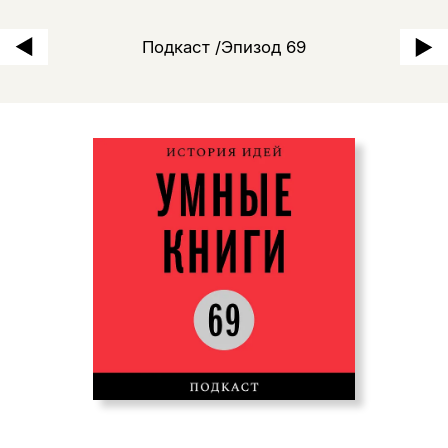
«Рынки и крепости»: сибир
Подкаст /Эпизод 69