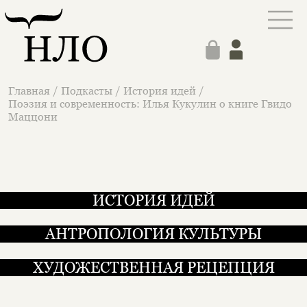
Главная
/
Подкасты
/
История идей
/
Поэзия и современность: Илья Кукулин о книге Гвидо
Маццони
ИСТОРИЯ ИДЕЙ
АНТРОПОЛОГИЯ КУЛЬТУРЫ
ХУДОЖЕСТВЕННАЯ РЕЦЕПЦИЯ