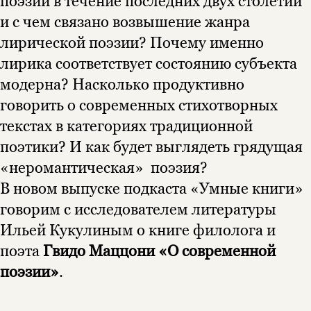
поэзии в течение последних двух столетий
и с чем связано возвышение жанра
лирической поэзии? Почему именно
лирика соответствует состоянию субъекта
модерна? Насколько продуктивно
говорить о современных стихотворных
текстах в категориях традиционной
поэтики? И как будет выглядеть грядущая
«неромантическая» поэзия?
В новом выпуске подкаста «Умные книги»
говорим с исследователем литературы
Ильей Кукулиным о книге филолога и
поэта
Гвидо Маццони «О современной
поэзии»
.
Этой книги временно