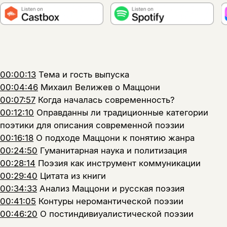
00:00:13
Тема и гость выпуска
00:04:46
Михаил Велижев о Маццони
00:07:57
Когда началась современность?
00:12:10
Оправданны ли традиционные категории
поэтики для описания современной поэзии
00:16:18
О подходе Маццони к понятию жанра
00:24:50
Гуманитарная наука и политизация
00:28:14
Поэзия как инструмент коммуникации
00:29:40
Цитата из книги
00:34:33
Анализ Маццони и русская поэзия
00:41:05
Контуры неромантической поэзии
00:46:20
О постиндивиуалистической поэзии