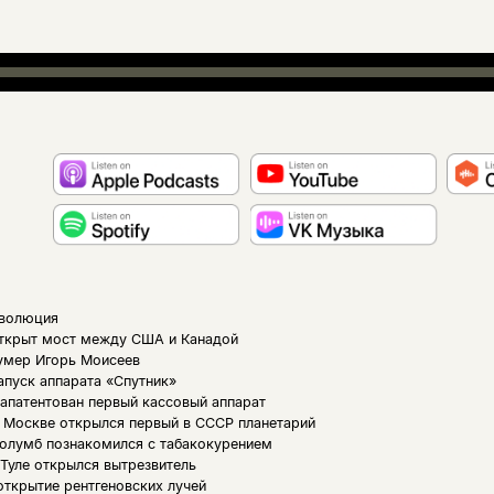
еволюция
открыт мост между США и Канадой
 умер Игорь Моисеев
апуск аппарата «Спутник»
запатентован первый кассовый аппарат
в Москве открылся первый в СССР планетарий
Колумб познакомился с табакокурением
 Туле открылся вытрезвитель
открытие рентгеновских лучей