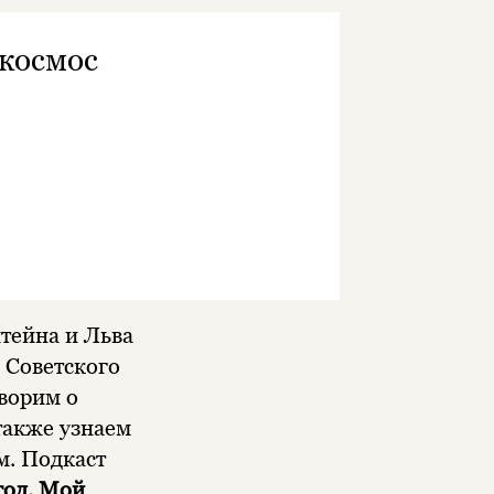
 космос
тейна и Льва
 Советского
оворим о
также узнаем
м. Подкаст
од. Мой