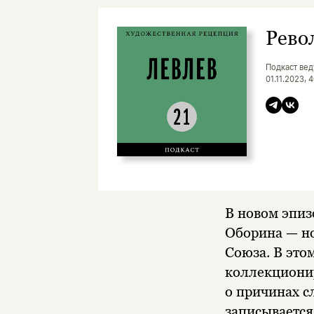
Рево
Подкаст вед
01.11.2023, 
В новом эпиз
Оборина — но
Союза. В это
коллекционир
о причинах с
записывается