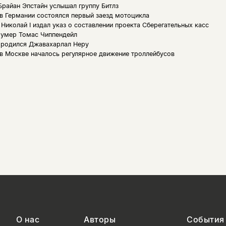
Брайан Эпстайн услышал группу Битлз
 в Германии состоялся первый заезд мотоцикла
 Николай I издал указ о составлении проекта Сберегательных касс
, умер Томас Чиппендейл
, родился Джавахарлал Неру
 в Москве началось регулярное движение троллейбусов
О нас
Авторы
События