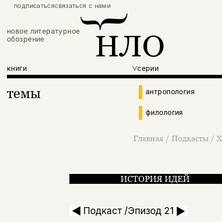
подписаться
связаться с нами
новое литературное
обозрение
книги
серии
темы
антропология
филология
Главная
/
Подкасты
/
Х
ИСТОРИЯ ИДЕЙ
Революция, авторс
Подкаст /Эпизод 21