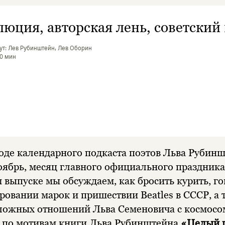
люция, авторская лень, советский
ут: Лев Рубинштейн, Лев Оборин
40 мин
оде календарного подкаста поэтов Льва Рубинш
ябрь, месяц главного официального праздника
м выпуске мы обсуждаем, как бросить курить, г
овании марок и пришествии Beatles в СССР, а 
ложных отношений Льва Семеновича с космосо
 по мотивам книги Льва Рубинштейна
«Целый г