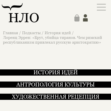
Главная
/
Подкасты
/
История идей
/
Лоренц Эррен: «Брут, убийца тиранов. Чем римский
республиканизм привлекал русскую аристократию»
ИСТОРИЯ ИДЕЙ
АНТРОПОЛОГИЯ КУЛЬТУРЫ
ХУДОЖЕСТВЕННАЯ РЕЦЕПЦИЯ