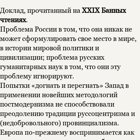
Доклад, прочитанный на
XXIX Банных
чтениях
.
Проблема России в том, что она никак не
может сформулировать свое место в мире,
в истории мировой политики и
Этой книги временно
цивилизации; проблема русских
нет в продаже.
Подписка на рассылку
гуманитарных наук в том, что они эту
проблему игнорируют.
Вы можете подписаться на
Раз в неделю мы отправляем рассылку
уведомления, и при поступлении книги
о книгах и событиях «НЛО».
Попытки «догнать и перегнать» Запад в
на склад получить письмо на указанный
За подписку дарим промокод на
применении новейших методологий
электронный адрес.
Эта книга
скидку 15%
постмодернизма не способствовали
не предназначена для
преодолению традиции руссоцентризма и
несовершеннолетних
(недобровольного) провинциализма.
Скажите, пожалуйста,
Европа по-прежнему воспринимается как
Я соглашаюсь с
Политикой конфиденциальности
вам уже исполнилось 18 лет?
Я соглашаюсь с
Политикой конфиденциальности