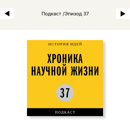
Лоренц Эррен: «Брут, убий
Подкаст /Эпизод 37