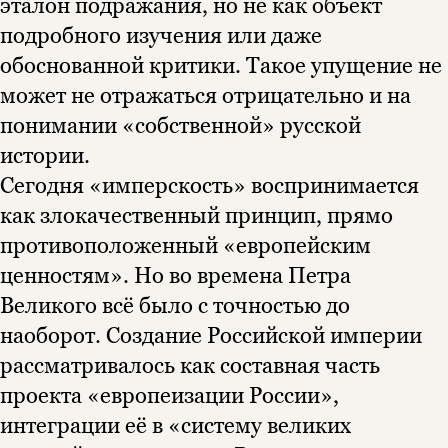
эталон подражания, но не как объект
подробного изучения или даже
подписаться
да
подписаться
обоснованной критики. Такое упущение не
может не отражаться отрицательно и на
нет, вернуться назад
понимании «собственной» русской
истории.
Сегодня «имперскость» воспринимается
как злокачественный принцип, прямо
противоположенный «европейским
ценностям». Но во времена Петра
Великого всё было с точностью до
наоборот. Создание Российской империи
рассматривалось как составная часть
проекта «европеизации России»,
интеграции её в «систему великих