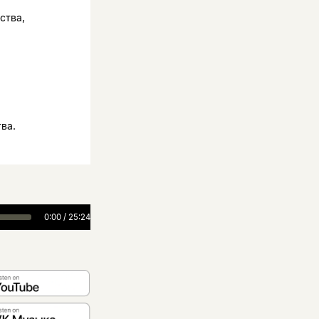
ства,
ва.
0:00
/
25:24