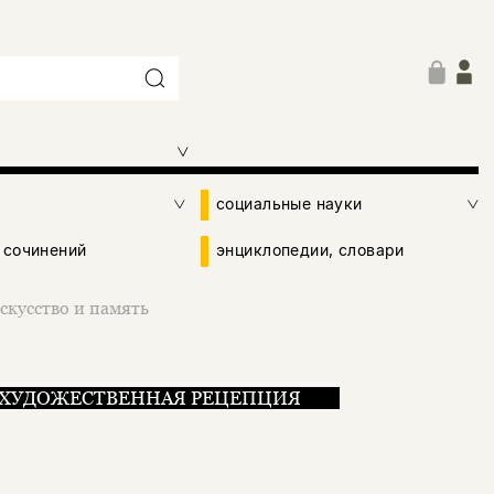
социальные науки
 сочинений
энциклопедии, словари
скусство и память
ХУДОЖЕСТВЕННАЯ РЕЦЕПЦИЯ
ть