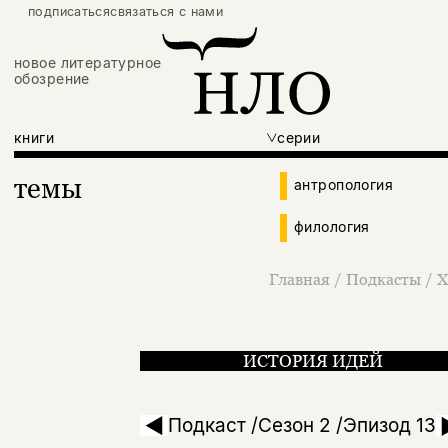
подписаться
связаться с нами
новое литературное
обозрение
книги
серии
темы
антропология
филология
Главная
/
Подкасты
/
Х
ИСТОРИЯ ИДЕЙ
«Оптика документа
Подкаст /Сезон 2 /Эпизод 13