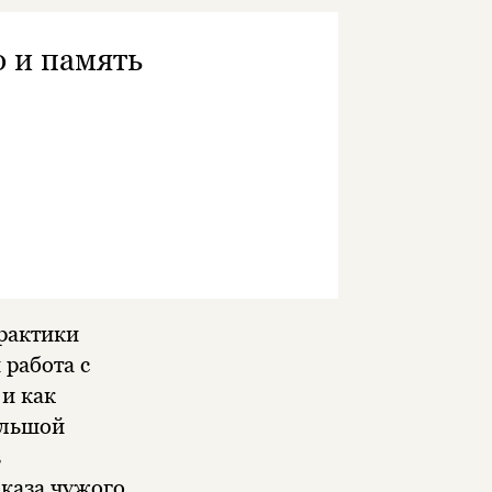
о и память
рактики
работа с
и как
ольшой
в
оказа чужого