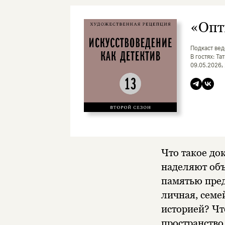
«Опт
Подкаст вед
В гостях: Т
09.05.2026,
Что такое до
наделяют объ
памятью пред
личная, семе
историей? Чт
пространство