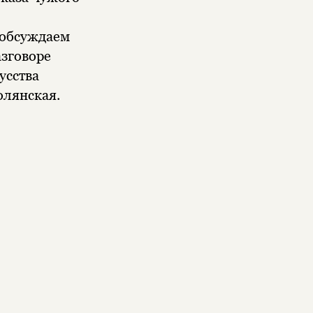
 обсуждаем
азговоре
усства
олянская.