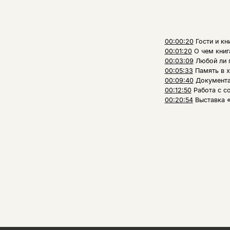
00:00:20
Гости и кн
00:01:20
О чем книг
00:03:09
Любой ли 
00:05:33
Память в 
00:09:40
Документа
00:12:50
Работа с с
00:20:54
Выставка 