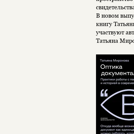
свидетельств
В новом выпу
книгу Татья
участвуют ав
Татьяна Миро