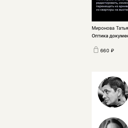
Миронова Тать
Оптика докуме
660 ₽