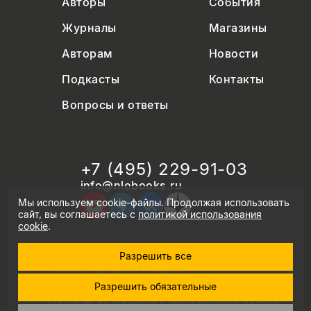
Авторы
События
Журналы
Магазины
Авторам
Новости
Подкасты
Контакты
Вопросы и ответы
+7 (495) 229-91-03
info@nlobooks.ru
Мы используем cookie-файлы. Продолжая использовать
сайт, вы соглашаетесь с
политикой использования
cookie
.
Разрешить все
© Новое литературное обозрение. 2026
правила продажи товаров
политика в области персональных данных
Разрешить обязательные
политика использования cookie
согласие на обработку персональных данных