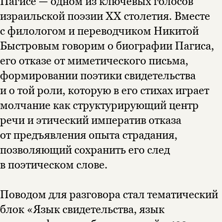
Пагисе — одном из ключевых голосов
израильской поэзии XX столетия. Вместе
Этой книги временно
с филологом и переводчиком Никитой
нет в продаже.
Подписка на рассылку
Быстровым говорим о биографии Пагиса,
его отказе от миметического письма,
Вы можете подписаться на
Раз в неделю мы отправляем рассылку
формировании поэтики свидетельства
уведомления, и при поступлении книги
о книгах и событиях «НЛО».
на склад получить письмо на указанный
и о той роли, которую в его стихах играет
За подписку дарим промокод на
электронный адрес.
Эта книга
скидку 15%
молчание как структурирующий центр
не предназначена для
речи и этический императив отказа
несовершеннолетних
от предъявления опыта страдания,
позволяющий сохранить его след
Скажите, пожалуйста,
Я соглашаюсь с
Политикой конфиденциальности
вам уже исполнилось 18 лет?
Я соглашаюсь с
Политикой конфиденциальности
в поэтическом слове.
подписаться
Поводом для разговора стал тематический
да
подписаться
блок «Язык свидетельства, язык
нет, вернуться назад