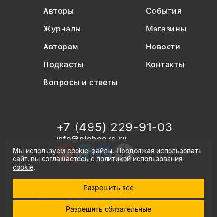
Авторы
События
Журналы
Магазины
Авторам
Новости
Подкасты
Контакты
Вопросы и ответы
+7 (495) 229-91-03
info@nlobooks.ru
Мы используем cookie-файлы. Продолжая использовать
сайт, вы соглашаетесь с
политикой использования
cookie
.
Разрешить все
© Новое литературное обозрение. 2026
правила продажи товаров
политика в области персональных данных
Разрешить обязательные
политика использования cookie