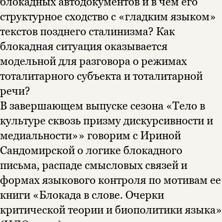
блокадных автодокументов и в чем его
структурное сходство с «гладким языком»
текстов позднего сталинизма? Как
блокадная ситуация оказывается
модельной для разговора о режимах
тоталитарного субъекта и тоталитарной
речи?
В завершающем выпуске сезона «Тело в
культуре сквозь призму дискурсивности и
медиальности»» говорим с Ириной
Этой книги временно
Сандомирской о логике блокадного
нет в продаже.
Подписка на рассылку
письма, распаде смысловых связей и
формах языкового контроля по мотивам ее
Вы можете подписаться на
Раз в неделю мы отправляем рассылку
уведомления, и при поступлении книги
о книгах и событиях «НЛО».
книги «Блокада в слове. Очерки
на склад получить письмо на указанный
За подписку дарим промокод на
критической теории и биополитики языка»
электронный адрес.
Эта книга
скидку 15%