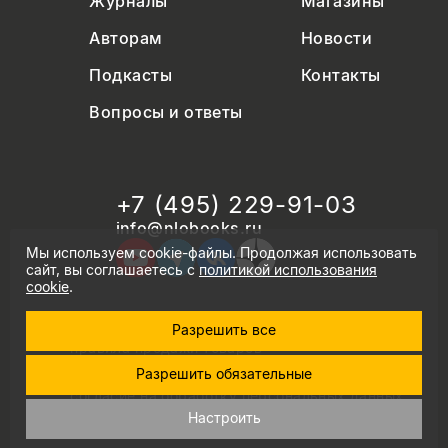
Журналы
Магазины
Авторам
Новости
Подкасты
Контакты
Вопросы и ответы
+7 (495) 229-91-03
info@nlobooks.ru
Мы используем cookie-файлы. Продолжая использовать
сайт, вы соглашаетесь с
политикой использования
cookie
.
Разрешить все
© Новое литературное обозрение. 2026
правила продажи товаров
политика в области персональных данных
Разрешить обязательные
политика использования cookie
согласие на обработку персональных данных
дизайн Дмитрия Черногаева
Настроить
разработка и запуск: