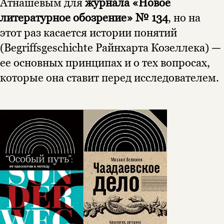
Атнашевым для
журнала «Новое
литературное обозрение» № 134
, но на
этот раз касается истории понятий
(Begriffsgeschichte Райнхарта Козеллека) —
ее основных принципах и о тех вопросах,
которые она ставит перед исследователем.
Этой книги временно
нет в продаже.
Подписка на рассылку
Вы можете подписаться на
Раз в неделю мы отправляем рассылку
уведомления, и при поступлении книги
о книгах и событиях «НЛО».
на склад получить письмо на указанный
За подписку дарим промокод на
электронный адрес.
Эта книга
скидку 15%
не предназначена для