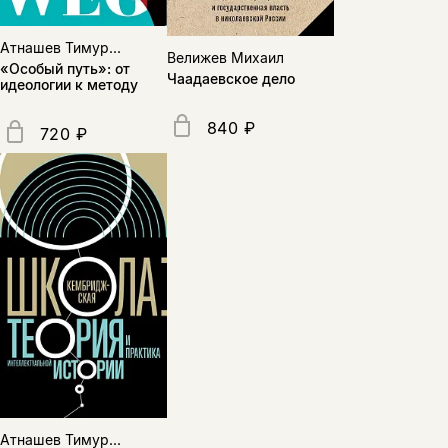
несовершеннолетних
Атнашев Тимур...
Скажите, пожалуйста,
Велижев Михаил
Я соглашаюсь с
Политикой конфиденциальности
«Особый путь»: от
вам уже исполнилось 18 лет?
Чаадаевское дело
Я соглашаюсь с
Политикой конфиденциальности
идеологии к методу
840 ₽
720 ₽
подписаться
да
подписаться
нет, вернуться назад
Атнашев Тимур...