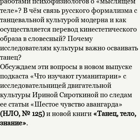
работами психофизиологов о «мыслящем
теле»? В чём связь русского формализма с
танцевальной культурой модерна и как
осуществляется перевод кинестетического
образа в словесный? Почему
исследователям культуры важно осваивать
танец?
Обсуждаем эти вопросы в новом выпуске
подкаста «Что изучают гуманитарии» с
исследовательницей двигательной
культуры Ириной Сироткиной по следам
ее статьи «Шестое чувство авангарда»
(
НЛО, № 125
)
и новой книги
«Танец, тело,
Этой книги временно
знание»
.
нет в продаже.
Подписка на рассылку