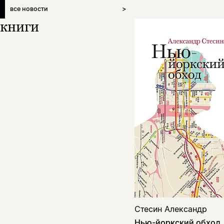
все новости
>
книги
Стесин Александр
Нью-йоркский обход