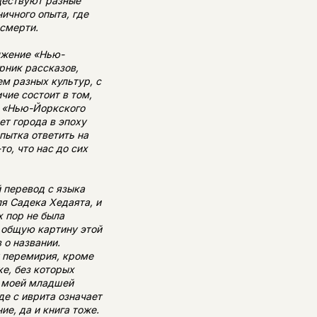
ществуют разные
ничного опыта, где
 смерти.
лжение «Нью-
рник рассказов,
м разных культур, с
чие состоит в том,
а «Нью-Йоркского
ет города в эпоху
пытка ответить на
то, что нас до сих
 перевод с языка
я Садека Хедаята, и
х пор не была
 общую картину этой
 о названии.
у перемирия, кроме
ке, без которых
я моей младшей
де с иврита означает
ие, да и книга тоже.