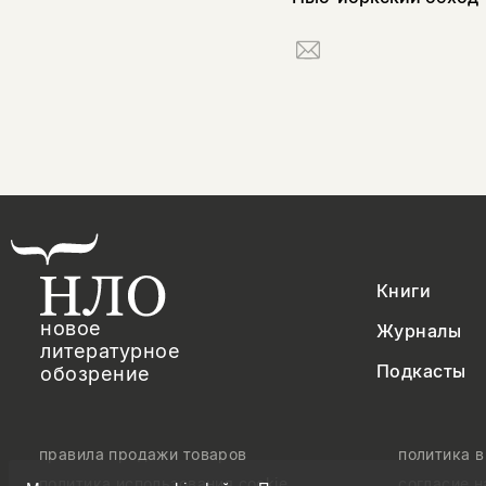
Книги
новое
Журналы
литературное
Подкасты
обозрение
правила продажи товаров
политика 
политика использования cookie
согласие 