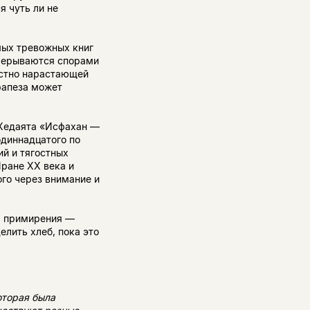
я чуть ли не
мых тревожных книг
прерываются спорами
естно нарастающей
рапеза может
 Хедаята «Исфахан —
диннадцатого по
ий и тягостных
Иране XX века и
го через внимание и
та примирения —
елить хлеб, пока это
оторая была