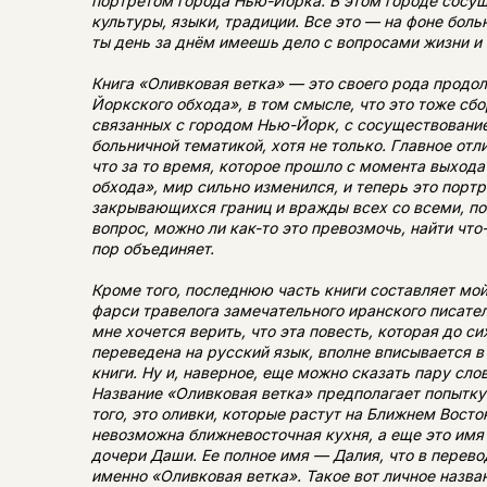
портретом города Нью-Йорка. В этом городе сосу
культуры, языки, традиции. Все это — на фоне боль
ты день за днём имеешь дело с вопросами жизни и
Книга «Оливковая ветка» — это своего рода продо
Йоркского обхода», в том смысле, что это тоже сбо
связанных с городом Нью-Йорк, с сосуществование
больничной тематикой, хотя не только. Главное отли
что за то время, которое прошло с момента выход
обхода», мир сильно изменился, и теперь это портр
закрывающихся границ и вражды всех со всеми, по
вопрос, можно ли как-то это превозмочь, найти что-
пор объединяет.
Кроме того, последнюю часть книги составляет мой
фарси травелога замечательного иранского писател
мне хочется верить, что эта повесть, которая до си
переведена на русский язык, вполне вписывается в
книги. Ну и, наверное, еще можно сказать пару слов
Название «Оливковая ветка» предполагает попытк
того, это оливки, которые растут на Ближнем Восто
невозможна ближневосточная кухня, а еще это им
дочери Даши. Ее полное имя — Далия, что в перево
именно «Оливковая ветка». Такое вот личное назван