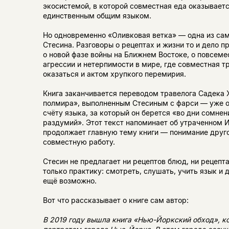
экосистемой, в которой совместная еда оказываетс
единственным общим языком.
Но одновременно «Оливковая ветка» — одна из са
Стесина. Разговоры о рецептах и жизни то и дело 
о новой фазе войны на Ближнем Востоке, о повсем
агрессии и нетерпимости в мире, где совместная т
оказаться и актом хрупкого перемирия.
Книга заканчивается переводом травелога Садека
полмира», выполненным Стесиным с фарси — уже о
счёту языка, за который он берется «во дни сомнен
раздумий». Этот текст напоминает об утраченном 
продолжает главную тему книги — понимание друго
совместную работу.
Стесин не предлагает ни рецептов блюд, ни рецеп
только практику: смотреть, слушать, учить язык и д
ещё возможно.
Вот что рассказывает о книге сам автор:
В 2019 году вышла книга «Нью-Йоркский обход», к