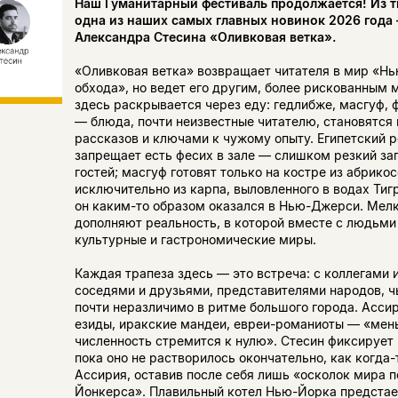
Наш Гуманитарный фестиваль продолжается! Из 
одна из наших самых главных новинок 2026 года
Александра Стесина «Оливковая ветка».
«Оливковая ветка» возвращает читателя в мир «Н
обхода», но ведет его другим, более рискованным
здесь раскрывается через еду: гедлибже, масгуф, 
— блюда, почти неизвестные читателю, становятся
рассказов и ключами к чужому опыту. Египетский 
запрещает есть фесих в зале — слишком резкий за
гостей; масгуф готовят только на костре из абрико
исключительно из карпа, выловленного в водах Тиг
он каким-то образом оказался в Нью-Джерси. Мел
дополняют реальность, в которой вместе с людьм
культурные и гастрономические миры.
Каждая трапеза здесь — это встреча: с коллегами 
соседями и друзьями, представителями народов, 
почти неразличимо в ритме большого города. Асси
езиды, иракские мандеи, евреи-романиоты — «мен
численность стремится к нулю». Стесин фиксирует 
пока оно не растворилось окончательно, как когда-
Ассирия, оставив после себя лишь «осколок мира п
Йонкерса». Плавильный котел Нью-Йорка предстае