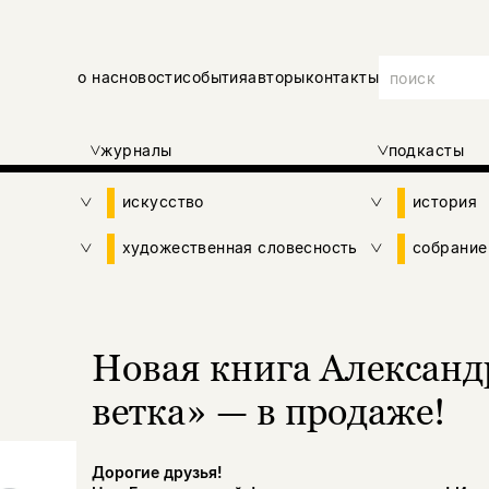
о нас
новости
события
авторы
контакты
журналы
подкасты
искусство
история
художественная словесность
собрание
Новая книга Александ
ветка» — в продаже!
Дорогие друзья!