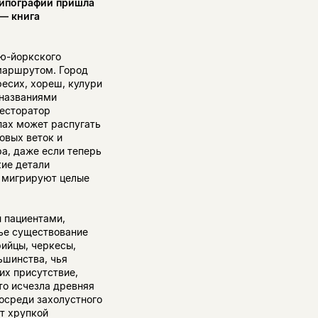
типографии пришла
 — книга
ью-йоркского
 маршрутом. Город
фесих, хореш, кулури
 названиями
ресторатор
пах может распугать
совых веток и
ра, даже если теперь
кие детали
и мигрируют целые
и пациентами,
чье существование
рийцы, черкесы,
ьшинства, чья
их присутствие,
то исчезла древняя
осреди захолустного
т хрупкой