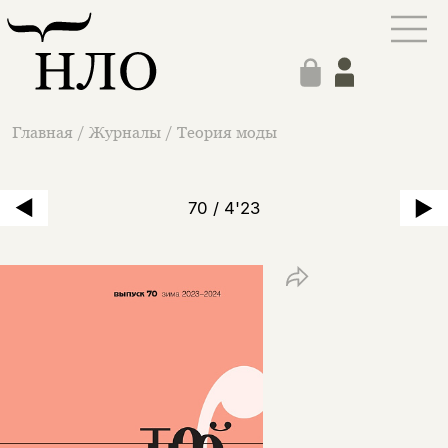
Главная
/
Журналы
/
Теория моды
70 / 4'23