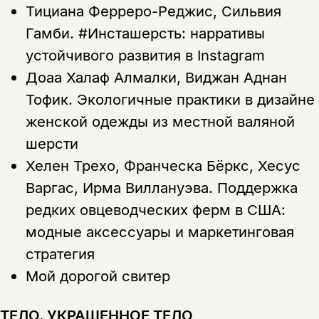
Этой книги временно
Тициана Ферреро-Реджис, Сильвия
Гамби.
#Инсташерсть: нарративы
нет в продаже.
Подписка на рассылку
устойчивого развития в Instagram
Вы можете подписаться на
Раз в неделю мы отправляем рассылку
Доаа Халаф Алмалки, Виджан Аднан
уведомления, и при поступлении книги
о книгах и событиях «НЛО».
на склад получить письмо на указанный
Тофик.
Экологичные практики в дизайне
За подписку дарим промокод на
электронный адрес.
Эта книга
скидку 15%
женской одежды из местной валяной
не предназначена для
шерсти
несовершеннолетних
Хелен Трехо, Франческа Бёркс, Хесус
Варгас, Ирма Виллануэва.
Поддержка
Скажите, пожалуйста,
Я соглашаюсь с
Политикой конфиденциальности
вам уже исполнилось 18 лет?
Я соглашаюсь с
Политикой конфиденциальности
редких овцеводческих ферм в США:
модные аксессуары и маркетинговая
подписаться
стратегия
да
подписаться
Поделиться
Мой дорогой свитер
нет, вернуться назад
ТЕЛО. УКРАШЕННОЕ ТЕЛО