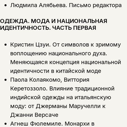
Людмила Алябьева.
Письмо редактора
ОДЕЖДА. МОДА И НАЦИОНАЛЬНАЯ
ИДЕНТИЧНОСТЬ. ЧАСТЬ ПЕРВАЯ
Кристин Цзуи.
От символов к зримому
воплощению национального духа.
Меняющаяся концепция национальной
идентичности в китайской моде
Паола Колаякомо, Виттория
Керетоззоло.
Влияние традиционной
Этой книги временно
индийской одежды на итальянскую
нет в продаже.
Подписка на рассылку
моду: от Джерманы Маручелли к
Джанни Версаче
Вы можете подписаться на
Раз в неделю мы отправляем рассылку
уведомления, и при поступлении книги
о книгах и событиях «НЛО».
Агнеш Фюлемиле.
Монархи в