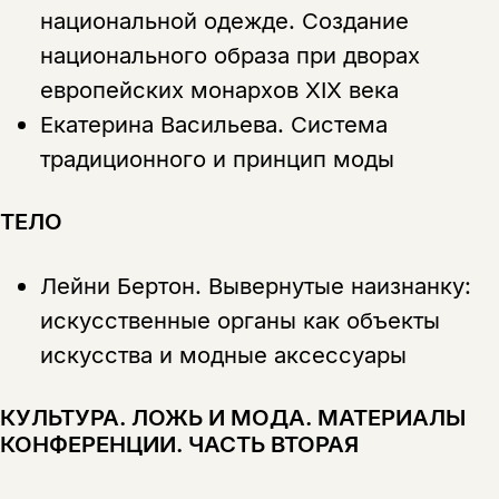
на склад получить письмо на указанный
За подписку дарим промокод на
национальной одежде. Создание
электронный адрес.
Эта книга
скидку 15%
национального образа при дворах
не предназначена для
европейских монархов XIX века
несовершеннолетних
Екатерина Васильева.
Система
Скажите, пожалуйста,
традиционного и принцип моды
Я соглашаюсь с
Политикой конфиденциальности
вам уже исполнилось 18 лет?
Я соглашаюсь с
Политикой конфиденциальности
ТЕЛО
подписаться
да
подписаться
Поделиться
Лейни Бертон.
Вывернутые наизнанку:
нет, вернуться назад
искусственные органы как объекты
искусства и модные аксессуары
Копировать
Вконтакте
Телеграм
Дзен
ссылку
КУЛЬТУРА. ЛОЖЬ И МОДА. МАТЕРИАЛЫ
КОНФЕРЕНЦИИ. ЧАСТЬ ВТОРАЯ