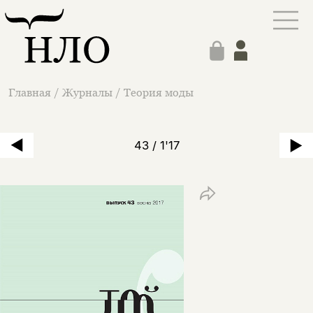
Главная
/
Журналы
/
Теория моды
43 / 1'17