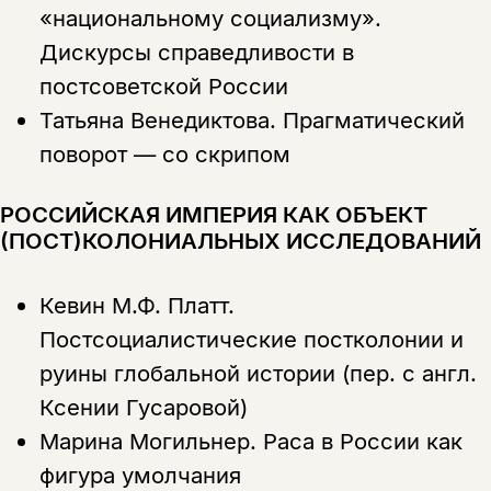
Этой книги временно
«национальному социализму».
нет в продаже.
Подписка на рассылку
Дискурсы справедливости в
постсоветской России
Вы можете подписаться на
Раз в неделю мы отправляем рассылку
уведомления, и при поступлении книги
о книгах и событиях «НЛО».
Татьяна Венедиктова.
Прагматический
на склад получить письмо на указанный
За подписку дарим промокод на
поворот — со скрипом
электронный адрес.
Эта книга
скидку 15%
не предназначена для
РОССИЙСКАЯ ИМПЕРИЯ КАК ОБЪЕКТ
несовершеннолетних
(ПОСТ)КОЛОНИАЛЬНЫХ ИССЛЕДОВАНИЙ
Скажите, пожалуйста,
Я соглашаюсь с
Политикой конфиденциальности
вам уже исполнилось 18 лет?
Я соглашаюсь с
Политикой конфиденциальности
Кевин М.Ф. Платт.
Постсоциалистические постколонии и
подписаться
руины глобальной истории (пер. с англ.
да
подписаться
Поделиться
Ксении Гусаровой)
нет, вернуться назад
Марина Могильнер.
Раса в России как
фигура умолчания