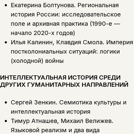
Копировать
Вконтакте
Телеграм
Дзен
Екатерина Болтунова.
Региональная
ссылку
история России: иссле­довательское
поле и архивная практика (1990-е —
начало 2020-х годов)
Илья Калинин, Клавдия Смола.
Империя
постколониальных ситуаций: логики
(холодной) войны
ИНТЕЛЛЕКТУАЛЬНАЯ ИСТОРИЯ СРЕДИ
ДРУГИХ ГУМАНИТАРНЫХ НАПРАВЛЕНИЙ
Сергей Зенкин.
Семиотика культуры и
интеллектуальная история
Тимур Атнашев, Михаил Велижев.
Языковой реализм и два вида