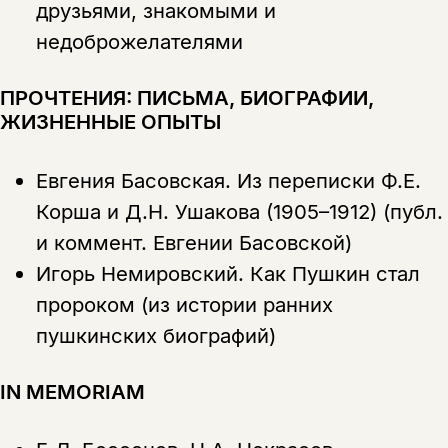
друзьями, знакомыми и
недоброжелателями
Этой книги временно
ПРОЧТЕНИЯ: ПИСЬМА, БИОГРАФИИ,
нет в продаже.
Подписка на рассылку
ЖИЗНЕННЫЕ ОПЫТЫ
Вы можете подписаться на
Раз в неделю мы отправляем рассылку
уведомления, и при поступлении книги
о книгах и событиях «НЛО».
Евгения Басовская.
Из переписки Ф.Е.
на склад получить письмо на указанный
За подписку дарим промокод на
электронный адрес.
Корша и Д.Н. Ушакова (1905–1912) (публ.
Эта книга
скидку 15%
и коммент. Евгении Басовской)
не предназначена для
Игорь Немировский.
Как Пушкин стал
несовершеннолетних
пророком (из истории ранних
Скажите, пожалуйста,
Я соглашаюсь с
Политикой конфиденциальности
пушкинских биографий)
вам уже исполнилось 18 лет?
Я соглашаюсь с
Политикой конфиденциальности
IN MEMORIAM
подписаться
да
подписаться
Поделиться