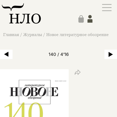
Главная
/
Журналы
/
Новое литературное обозрение
140 / 4’16