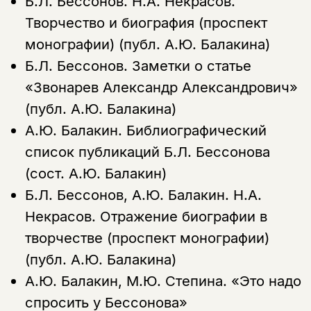
Б.Л. Бессонов.
Н.А. Некрасов.
нет, вернуться назад
Творчество и биография (проспект
монографии) (публ. А.Ю. Балакина)
Копировать
Вконтакте
Телеграм
Дзен
Б.Л. Бессонов.
Заметки о статье
ссылку
«Звонарев Александр Александрович»
(публ. А.Ю. Балакина)
А.Ю. Балакин.
Библиографический
список публикаций Б.Л. Бессонова
(сост. А.Ю. Балакин)
Б.Л. Бессонов, А.Ю. Балакин.
Н.А.
Некрасов. Отражение биографии в
творчестве (проспект монографии)
(публ. А.Ю. Балакина)
А.Ю. Балакин, М.Ю. Степина.
«Это надо
спросить у Бессонова»