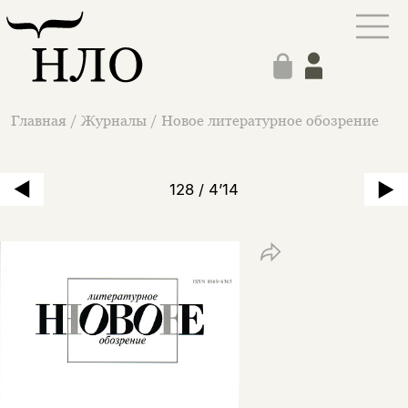
Главная
/
Журналы
/
Новое литературное обозрение
128 / 4’14