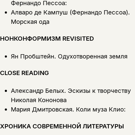
Фернандо Пессоа:
Скажите, пожалуйста,
Я соглашаюсь с
Политикой конфиденциальности
вам уже исполнилось 18 лет?
Я соглашаюсь с
Политикой конфиденциальности
Алваро де Кампуш (Фернандо Пессоа).
Морская ода
подписаться
да
подписаться
Поделиться
НОНКОНФОРМИЗМ REVISITED
нет, вернуться назад
Ян Пробштейн.
Одухотворенная земля
Копировать
Вконтакте
Телеграм
Дзен
ссылку
CLOSE READING
Александр Белых.
Эскизы к творчеству
Николая Кононова
Мария Дмитровская.
Коли муза Клио:
ХРОНИКА СОВРЕМЕННОЙ ЛИТЕРАТУРЫ