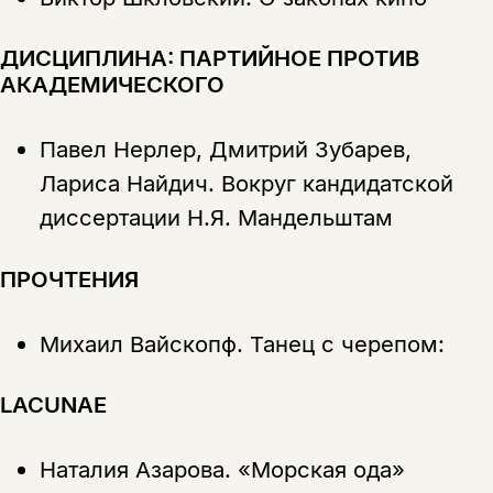
ДИСЦИПЛИНА: ПАРТИЙНОЕ ПРОТИВ
АКАДЕМИЧЕСКОГО
Павел Нерлер, Дмитрий Зубарев,
Лариса Найдич.
Вокруг кандидатской
диссертации Н.Я. Мандельштам
Этой книги временно
нет в продаже.
Подписка на рассылку
ПРОЧТЕНИЯ
Вы можете подписаться на
Раз в неделю мы отправляем рассылку
уведомления, и при поступлении книги
о книгах и событиях «НЛО».
Михаил Вайскопф.
Танец с черепом:
на склад получить письмо на указанный
За подписку дарим промокод на
электронный адрес.
Эта книга
скидку 15%
LACUNAE
не предназначена для
несовершеннолетних
Наталия Азарова.
«Морская ода»