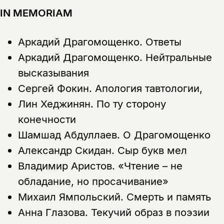
IN MEMORIAM
подписаться
да
подписаться
Аркадий Драгомощенко.
Ответы
Поделиться
нет, вернуться назад
Аркадий Драгомощенко.
Нейтральные
высказывания
Сергей Фокин.
Апология тавтологии,
Копировать
Вконтакте
Телеграм
Дзен
ссылку
Лин Хеджинян.
По ту сторону
конечности
Шамшад Абдуллаев.
О Драгомощенко
Александр Скидан.
Сыр букв мел
Владимир Аристов.
«Чтение – не
обладание, но просачивание»
Михаил Ямпольский.
Смерть и память
Анна Глазова.
Текучий образ в поэзии