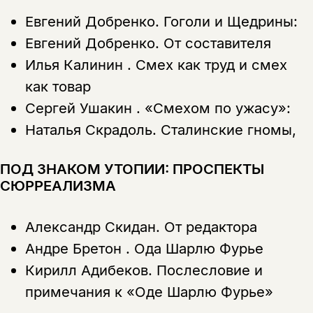
Евгений Добренко.
Гоголи и Щедрины:
Евгений Добренко.
От составителя
Илья Калинин .
Смех как труд и смех
как товар
Сергей Ушакин .
«Смехом по ужасу»:
Этой книги временно
Наталья Скрадоль.
Сталинские гномы,
нет в продаже.
Подписка на рассылку
ПОД ЗНАКОМ УТОПИИ: ПРОСПЕКТЫ
Вы можете подписаться на
Раз в неделю мы отправляем рассылку
СЮРРЕАЛИЗМА
уведомления, и при поступлении книги
о книгах и событиях «НЛО».
на склад получить письмо на указанный
За подписку дарим промокод на
электронный адрес.
Эта книга
скидку 15%
Александр Скидан.
От редактора
не предназначена для
Андре Бретон .
Ода Шарлю Фурье
несовершеннолетних
Кирилл Адибеков.
Послесловие и
примечания к «Оде Шарлю Фурье»
Скажите, пожалуйста,
Я соглашаюсь с
Политикой конфиденциальности
вам уже исполнилось 18 лет?
Я соглашаюсь с
Политикой конфиденциальности