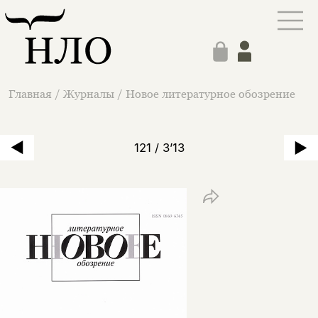
Главная
/
Журналы
/
Новое литературное обозрение
121 / 3’13