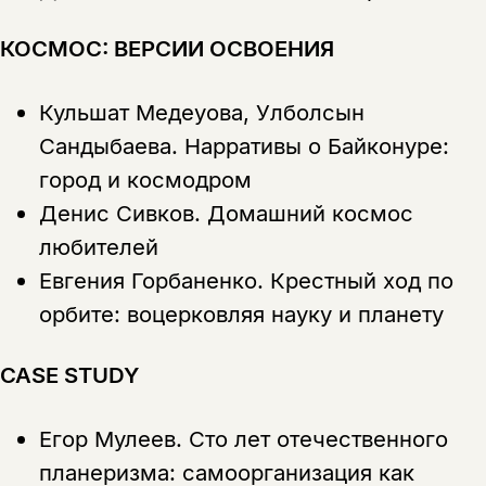
КОСМОС: ВЕРСИИ ОСВОЕНИЯ
подписаться
да
подписаться
Поделиться
Кульшат Медеуова, Улболсын
нет, вернуться назад
Сандыбаева.
Нарративы о Байконуре:
город и космодром
Копировать
Вконтакте
Телеграм
Дзен
ссылку
Денис Сивков.
Домашний космос
любителей
Евгения Горбаненко.
Крестный ход по
орбите: воцерковляя науку и планету
CASE STUDY
Егор Мулеев.
Сто лет отечественного
планеризма: самоорганизация как