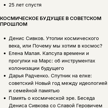
25 лет спустя
КОСМИЧЕСКОЕ БУДУЩЕЕ В СОВЕТСКОМ
ПРОШЛОМ
Денис Сивков.
Утопии космического
Этой книги временно
века, или Почему мы хотим в космос?
нет в продаже.
Подписка на рассылку
Елена Малая.
Капсула времени и
прогулки на Марс: об инструментах
Вы можете подписаться на
Раз в неделю мы отправляем рассылку
уведомления, и при поступлении книги
о книгах и событиях «НЛО».
колонизации будущего
на склад получить письмо на указанный
За подписку дарим промокод на
электронный адрес.
Дарья Радченко.
Спутник на елке:
Эта книга
скидку 15%
советский Новый год между идеологией
не предназначена для
и семейной памятью
несовершеннолетних
Память о космической эре. Беседа
Скажите, пожалуйста,
Я соглашаюсь с
Политикой конфиденциальности
Дениса Сивкова со Славой Геровичем
вам уже исполнилось 18 лет?
Я соглашаюсь с
Политикой конфиденциальности