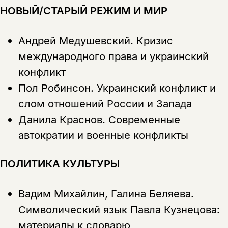
НОВЫЙ/СТАРЫЙ РЕЖИМ И МИР
Скажите, пожалуйста,
Я соглашаюсь с
Политикой конфиденциальности
вам уже исполнилось 18 лет?
Я соглашаюсь с
Политикой конфиденциальности
Андрей Медушевский.
Кризис
подписаться
международного права и украинский
да
подписаться
Поделиться
конфликт
нет, вернуться назад
Пол Робинсон.
Украинский конфликт и
слом отношений России и Запада
Данила Краснов.
Современные
Копировать
Вконтакте
Телеграм
Дзен
ссылку
автократии и военные конфликты
ПОЛИТИКА КУЛЬТУРЫ
Вадим Михайлин, Галина Беляева.
Символический язык Павла Кузнецова:
материалы к словарю