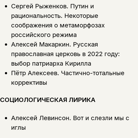
Сергей Рыженков.
Путин и
рациональность. Некоторые
соображения о метаморфозах
российского режима
Алексей Макаркин.
Русская
православная церковь в 2022 году:
выбор патриарха Кирилла
Этой книги временно
Пётр Алексеев.
Частично-тотальные
нет в продаже.
Подписка на рассылку
коррективы
Вы можете подписаться на
Раз в неделю мы отправляем рассылку
СОЦИОЛОГИЧЕСКАЯ ЛИРИКА
уведомления, и при поступлении книги
о книгах и событиях «НЛО».
на склад получить письмо на указанный
За подписку дарим промокод на
электронный адрес.
Эта книга
скидку 15%
Алексей Левинсон.
Вот и слезли мы с
не предназначена для
иглы
несовершеннолетних