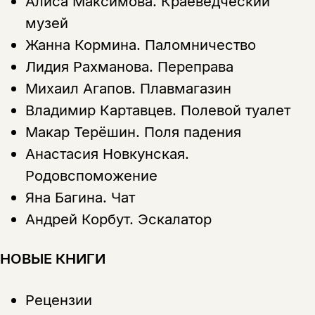
Алиса Максимова.
Краеведческий
музей
Жанна Кормина.
Паломничество
Лидия Рахманова.
Переправа
Михаил Агапов.
Плавмагазин
Владимир Картавцев.
Полевой туалет
Макар Терёшин.
Поля падения
Анастасия Новкунская.
Родовспоможение
Яна Багина.
Чат
Андрей Корбут.
Эскалатор
НОВЫЕ КНИГИ
Рецензии