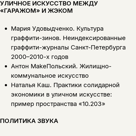
Эта книга
скидку 15%
УЛИЧНОЕ ИСКУССТВО МЕЖДУ
не предназначена для
«ГАРАЖОМ» И ЖЭКОМ
несовершеннолетних
Мария Удовыдченко.
Культура
Скажите, пожалуйста,
Я соглашаюсь с
Политикой конфиденциальности
граффити-зинов. Неиндексированные
вам уже исполнилось 18 лет?
Я соглашаюсь с
Политикой конфиденциальности
граффити-журналы Санкт-Петербурга
подписаться
2000–2010-х годов
да
подписаться
Поделиться
Антон MakeПольский.
Жилищно-
нет, вернуться назад
коммунальное искусство
Наталья Каш.
Практики солидарной
экономики в уличном искусстве:
Копировать
Вконтакте
Телеграм
Дзен
ссылку
пример пространства «10.203»
ПОЛИТИКА ЗВУКА