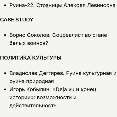
Руина-22. Страницы Алексея Левинсона
CASE STUDY
Борис Соколов.
Соцреалист во стане
белых воинов?
ПОЛИТИКА КУЛЬТУРЫ
Владислав Дегтярев.
Руина культурная и
Этой книги временно
руина природная
нет в продаже.
Подписка на рассылку
Игорь Кобылин.
«Deja vu и конец
истории»: возможности и
Вы можете подписаться на
Раз в неделю мы отправляем рассылку
уведомления, и при поступлении книги
действительность
о книгах и событиях «НЛО».
на склад получить письмо на указанный
За подписку дарим промокод на
электронный адрес.