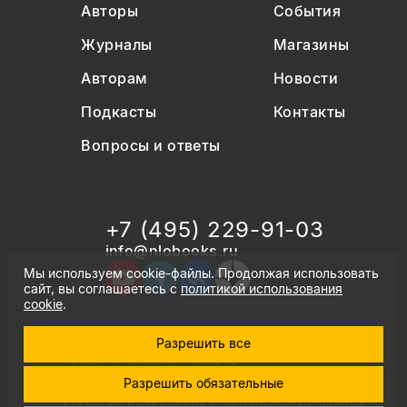
Авторы
События
Журналы
Магазины
Авторам
Новости
Подкасты
Контакты
Вопросы и ответы
+7 (495) 229-91-03
info@nlobooks.ru
Мы используем cookie-файлы. Продолжая использовать
сайт, вы соглашаетесь с
политикой использования
cookie
.
Разрешить все
© Новое литературное обозрение. 2026
правила продажи товаров
политика в области персональных данных
Разрешить обязательные
политика использования cookie
согласие на обработку персональных данных