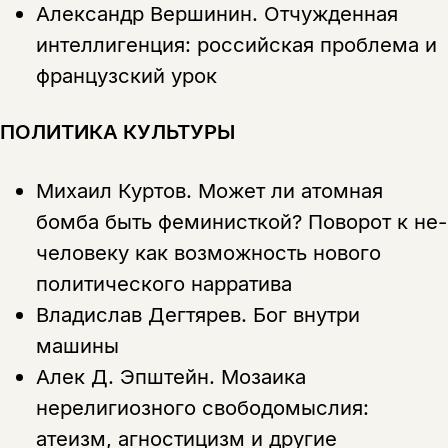
Александр Вершинин.
Отчужденная
интеллигенция: российская проблема и
Этой книги временно
французский урок
нет в продаже.
Подписка на рассылку
ПОЛИТИКА КУЛЬТУРЫ
Вы можете подписаться на
Раз в неделю мы отправляем рассылку
уведомления, и при поступлении книги
о книгах и событиях «НЛО».
на склад получить письмо на указанный
За подписку дарим промокод на
Михаил Куртов.
Может ли атомная
электронный адрес.
Эта книга
скидку 15%
бомба быть феминисткой? Поворот к не-
не предназначена для
человеку как возможность нового
несовершеннолетних
политического нарратива
Скажите, пожалуйста,
Владислав Дегтярев.
Бог внутри
Я соглашаюсь с
Политикой конфиденциальности
вам уже исполнилось 18 лет?
Я соглашаюсь с
Политикой конфиденциальности
машины
Алек Д. Эпштейн.
Мозаика
подписаться
да
подписаться
нерелигиозного свободомыслия:
Поделиться
нет, вернуться назад
атеизм, агностицизм и другие