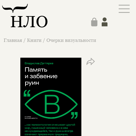
Главная
/
Книги
/
Очерки визуальности