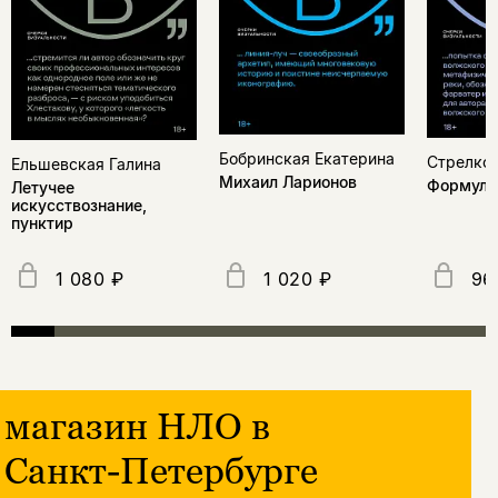
Бобринская Екатерина
Стрелков
Ельшевская Галина
Михаил Ларионов
Формула
Летучее
искусствознание,
пунктир
1 080 ₽
1 020 ₽
96
магазин НЛО в
Санкт-Петербурге