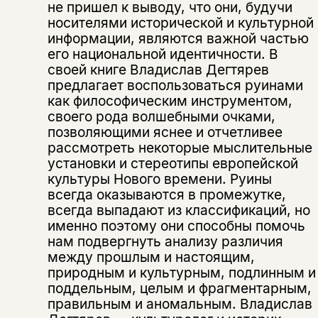
не пришел к выводу, что они, будучи
носителями исторической и культурной
информации, являются важной частью
его национальной идентичности. В
своей книге Владислав Дегтярев
предлагает воспользоваться руинами
как философическим инструментом,
своего рода волшебными очками,
позволяющими яснее и отчетливее
рассмотреть некоторые мыслительные
установки и стереотипы европейской
Этой книги временно
культуры Нового времени. Руины
нет в продаже.
Подписка на рассылку
всегда оказываются в промежутке,
всегда выпадают из классификаций, но
Вы можете подписаться на
именно поэтому они способны помочь
Раз в неделю мы отправляем рассылку
уведомления, и при поступлении книги
о книгах и событиях «НЛО».
нам подвергнуть анализу различия
на склад получить письмо на указанный
между прошлым и настоящим,
За подписку дарим промокод на
электронный адрес.
Эта книга
природным и культурным, подлинным и
скидку 15%
поддельным, целым и фрагментарным,
не предназначена для
правильным и аномальным. Владислав
несовершеннолетних