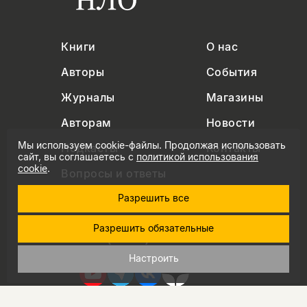
Книги
О нас
Авторы
События
Журналы
Магазины
Авторам
Новости
Мы используем cookie-файлы. Продолжая использовать
Подкасты
Контакты
сайт, вы соглашаетесь с
политикой использования
cookie
.
Вопросы и ответы
Разрешить все
Разрешить обязательные
+7 (495) 229-91-03
info@nlobooks.ru
Настроить