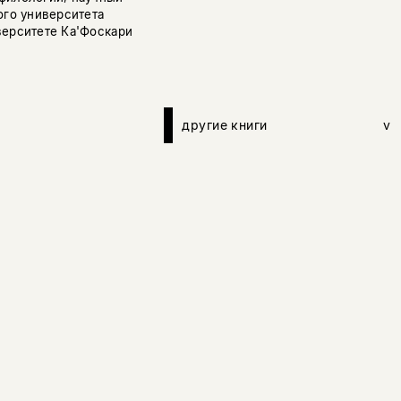
ого университета
верситете Ка'Фоскари
другие книги
v