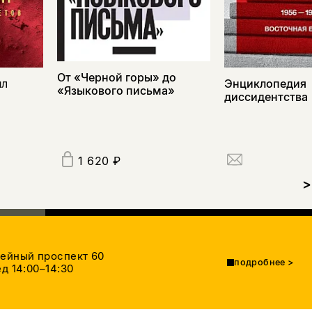
От «Черной горы» до
ил
Энциклопедия
«Языкового письма»
диссидентства
1 620 ₽
>
тейный проспект 60
подробнее
>
д 14:00–14:30