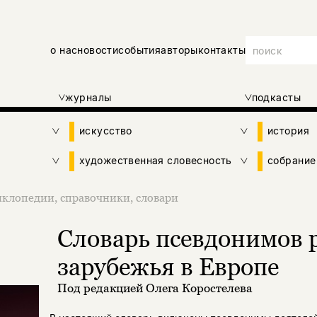
о нас
новости
события
авторы
контакты
журналы
подкасты
искусство
история
художественная словесность
собрание
клопедии, справочники, словари
Словарь псевдонимов 
зарубежья в Европе
Под редакцией Олега Коростелева