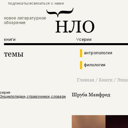
подписаться
связаться с нами
новое литературное
обозрение
книги
серии
темы
антропология
филология
Главная
/
Книги
/
Энци
серия
Шруба Манфред
Энциклопедии, справочники, словари