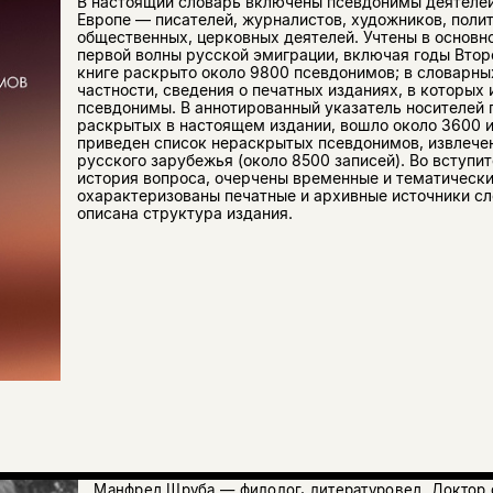
В настоящий словарь включены псевдонимы деятелей
Европе — писателей, журналистов, художников, поли
общественных, церковных деятелей. Учтены в основ
первой волны русской эмиграции, включая годы Втор
книге раскрыто около 9800 псевдонимов; в словарны
частности, сведения о печатных изданиях, в которых
псевдонимы. В аннотированный указатель носителей 
раскрытых в настоящем издании, вошло около 3600 
приведен список нераскрытых псевдонимов, извлече
русского зарубежья (около 8500 записей). Во вступи
история вопроса, очерчены временные и тематически
охарактеризованы печатные и архивные источники сл
описана структура издания.
Манфред Шруба — филолог, литературовед. Доктор 