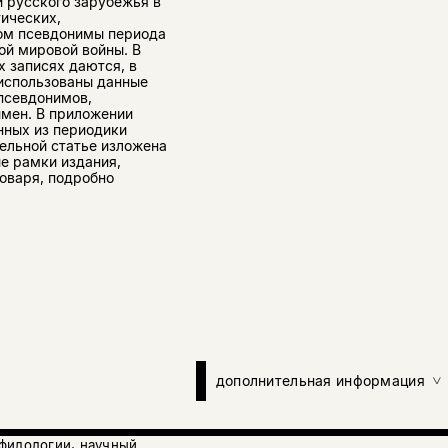
 русского зарубежья в
тических,
ном псевдонимы периода
ой мировой войны. В
х записях даются, в
 использованы данные
псевдонимов,
имен. В приложении
нных из периодики
тельной статье изложена
е рамки издания,
оваря, подробно
дополнительная информация
филологии, научный