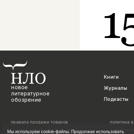
1
Книги
новое
Журналы
литературное
Подкасты
обозрение
правила продажи товаров
политика 
политика использования cookie
согласие 
Мы используем cookie-файлы. Продолжая использовать