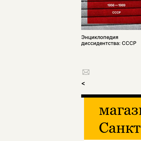
Энциклопедия
диссидентства: СССР
<
магаз
Санкт