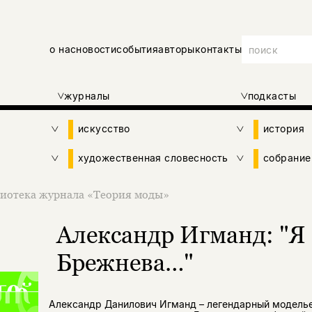
о нас
новости
события
авторы
контакты
журналы
подкасты
искусство
история
художественная словесность
собрание
иотека журнала «Теория моды»
Александр Игманд: "Я
Брежнева…"
Александр Данилович Игманд – легендарный моделье