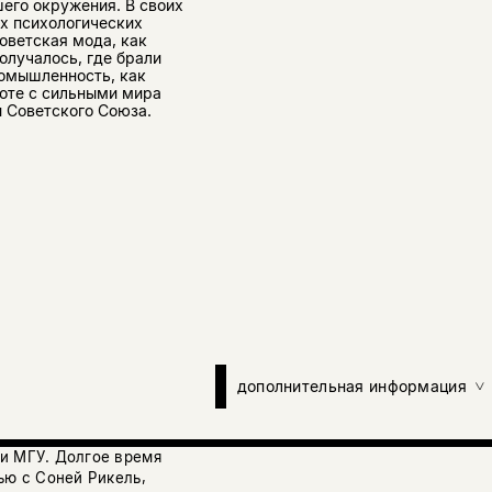
его окружения. В своих
х психологических
советская мода, как
получалось, где брали
ромышленность, как
боте с сильными мира
и Советского Союза.
дополнительная информация
ки МГУ. Долгое время
ью с Соней Рикель,