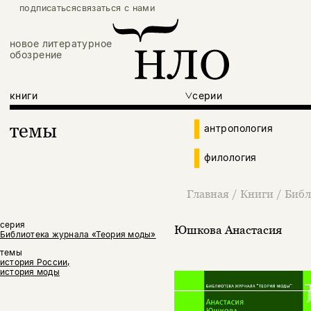
подписаться
связаться с нами
новое литературное
обозрение
книги
серии
темы
антропология
филология
Главная
/
Книги
/
Библ
серия
Юшкова Анастасия
Библиотека журнала «Теория моды»
темы
история России,
история моды