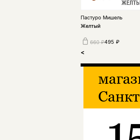
Пастуро Мишель
Желтый
495 ₽
660 ₽
<
магаз
Санкт
1