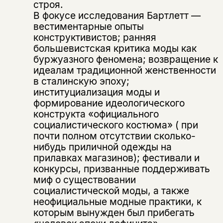
строя.
В фокусе исследования Бартлетт —
вестиментарные опыты
конструктивистов; ранняя
большевистская критика моды как
буржуазного феномена; возвращение к
идеалам традиционной женственности
в сталинскую эпоху;
институциализация моды и
формирование идеологического
конструкта «официального
социалистического костюма» ( при
почти полном отсутствии сколько-
нибудь приличной одежды на
прилавках магазинов); фестивали и
конкурсы, призванные поддерживать
миф о существовании
социалистической моды, а также
Этой книги временно
неофициальные модные практики, к
нет в продаже.
Подписка на рассылку
которым вынужден был прибегать