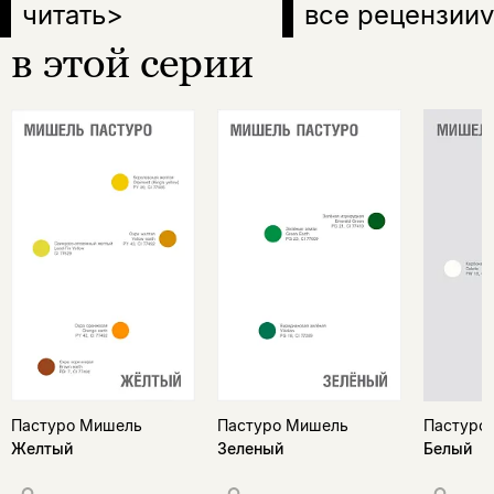
читать
>
все рецензии
v
в этой серии
Пастуро Мишель
Пастуро Мишель
Пастуро
Желтый
Зеленый
Белый