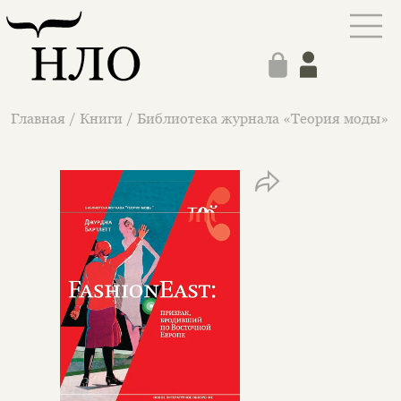
Главная
/
Книги
/
Библиотека журнала «Теория моды»