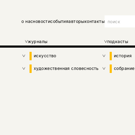
о нас
новости
события
авторы
контакты
журналы
подкасты
искусство
история
художественная словесность
собрание