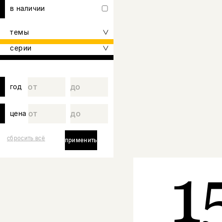
в наличии
темы
серии
год
цена
сбросить всё
применить
1