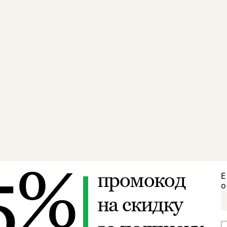
5%
промокод
Е
о
на скидку