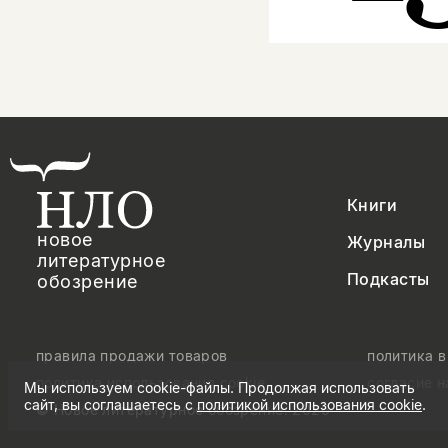
Книги
новое
Журналы
литературное
Подкасты
обозрение
правила продажи товаров
политика 
политика использования cookie
согласие 
Мы используем cookie-файлы. Продолжая использовать
сайт, вы соглашаетесь с
политикой использования cookie
.
© Новое литературное обозрение. 2026