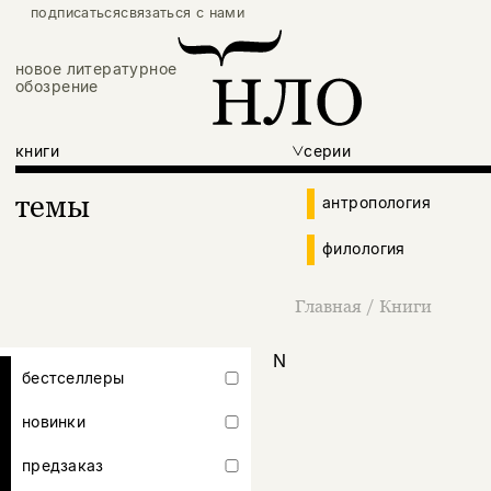
подписаться
связаться с нами
новое литературное
обозрение
книги
серии
темы
антропология
филология
Главная
/
Книги
N
бестселлеры
новинки
предзаказ