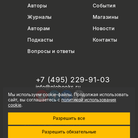
Авторы
События
Журналы
Магазины
Авторам
Новости
Подкасты
Контакты
Вопросы и ответы
+7 (495) 229-91-03
info@nlobooks.ru
Мы используем cookie-файлы. Продолжая использовать
сайт, вы соглашаетесь с
политикой использования
cookie
.
Разрешить все
© Новое литературное обозрение. 2026
правила продажи товаров
политика в области персональных данных
Разрешить обязательные
политика использования cookie