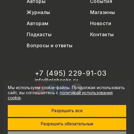
Авторы
События
Журналы
Магазины
Авторам
Новости
Подкасты
Контакты
Вопросы и ответы
+7 (495) 229-91-03
info@nlobooks.ru
Мы используем cookie-файлы. Продолжая использовать
сайт, вы соглашаетесь с
политикой использования
cookie
.
Разрешить все
© Новое литературное обозрение. 2026
правила продажи товаров
политика в области персональных данных
Разрешить обязательные
политика использования cookie
согласие на обработку персональных данных