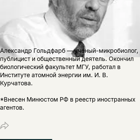
на склад получить письмо на указанный
За подписку дарим промокод на
электронный адрес.
Эта книга
скидку 15%
не предназначена для
несовершеннолетних
Скажите, пожалуйста,
Я соглашаюсь с
Политикой конфиденциальности
Александр Гольдфарб — ученый-микробиолог,
вам уже исполнилось 18 лет?
Я соглашаюсь с
Политикой конфиденциальности
публицист и общественный деятель. Окончил
биологический факультет МГУ, работал в
подписаться
да
подписаться
Институте атомной энергии им. И. В.
Поделиться
Курчатова.
нет, вернуться назад
*Внесен Минюстом РФ в реестр иностранных
агентов.
Копировать
Вконтакте
Телеграм
Дзен
ссылку