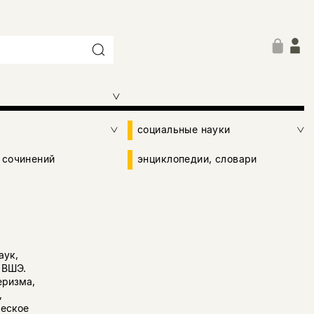
социальные науки
 сочинений
энциклопедии, словари
аук,
 ВШЭ.
еризма,
,
ческое