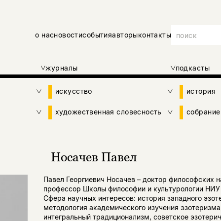
о нас
новости
события
авторы
контакты
журналы
подкасты
искусство
история
художественная словесность
собрание
Носачев Павел
Павел Георгиевич Носачев – доктор философских н
профессор Школы философии и культурологии НИУ
Сфера научных интересов: история западного эзот
методология академического изучения эзотеризма
интегральный традиционализм, советское эзотери