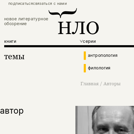
подписаться
связаться с нами
новое литературное
обозрение
книги
серии
темы
антропология
филология
Главная
/
Авторы
автор