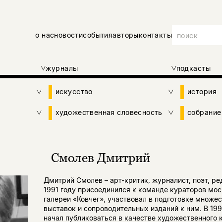
о нас
новости
события
авторы
контакты
журналы
подкасты
искусство
история
художественная словесность
собрание
Смолев Дмитрий
Дмитрий Смолев – арт-критик, журналист, поэт, ре
1991 году присоединился к команде кураторов мо
галереи «Ковчег», участвовал в подготовке множес
выставок и сопроводительных изданий к ним. В 199
начал публиковаться в качестве художественного 