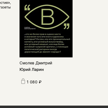
стия»,
газеты
Смолев Дмитрий
Юрий Ларин
1 080 ₽