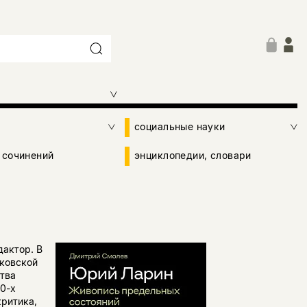
социальные науки
 сочинений
энциклопедии, словари
дактор. В
сковской
тва
0-х
критика,