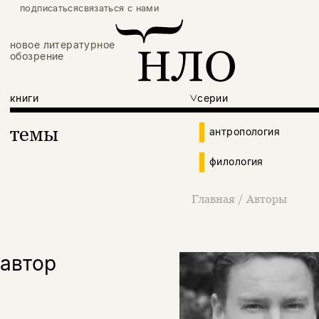
подписаться
связаться с нами
новое литературное
обозрение
книги
серии
темы
антропология
филология
Главная
/
Авторы
автор