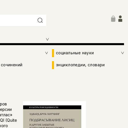
социальные науки
 сочинений
энциклопедии, словари
еров
версии
атлас»
I (Quite
кого