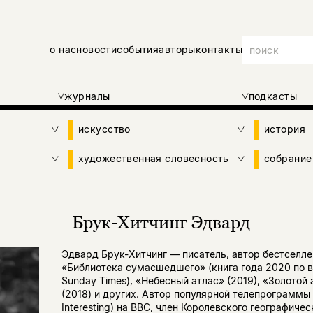
о нас
новости
события
авторы
контакты
журналы
подкасты
искусство
история
художественная словесность
собрание
Брук-Хитчинг Эдвард
Эдвард Брук-Хитчинг — писатель, автор бестселл
«Библиотека сумасшедшего» (книга года 2020 по 
Sunday Times), «Небесный атлас» (2019), «Золотой 
(2018) и других. Автор популярной телепрограммы Q
Interesting) на BBC, член Королевского географичес