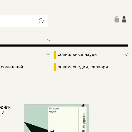
социальные науки
 сочинений
энциклопедии, словари
удник
 И.