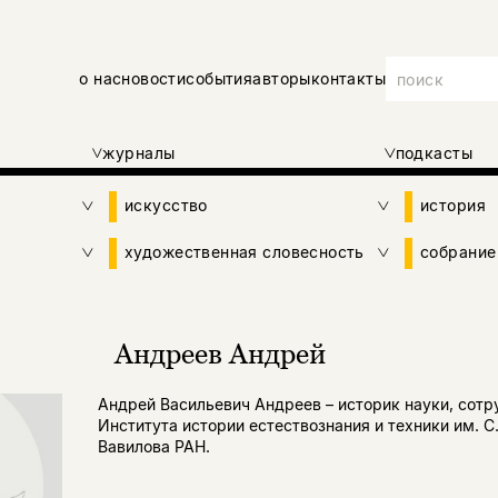
о нас
новости
события
авторы
контакты
журналы
подкасты
искусство
история
художественная словесность
собрание
Андреев Андрей
Андрей Васильевич Андреев – историк науки, сотр
Института истории естествознания и техники им. С.
Вавилова РАН.