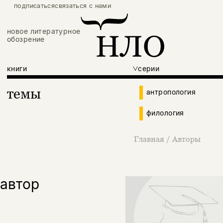
подписаться
связаться с нами
новое литературное
обозрение
книги
серии
темы
антропология
филология
Главная
/
Авторы
автор