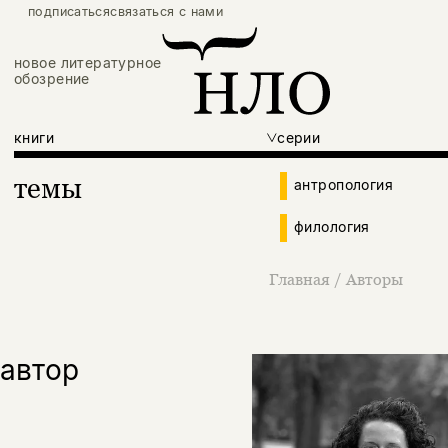
подписаться
связаться с нами
новое литературное
обозрение
книги
серии
темы
антропология
филология
Главная
/
Авторы
автор