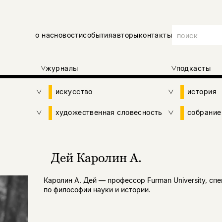
о нас
новости
события
авторы
контакты
журналы
подкасты
искусство
история
художественная словесность
собрание
Дей Каролин А.
Каролин А. Дей — профессор Furman University, сп
по философии науки и истории.