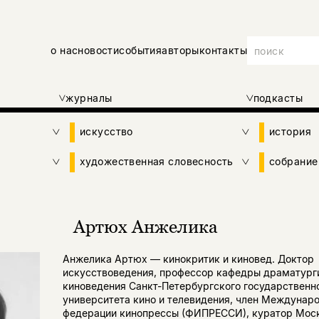
о нас
новости
события
авторы
контакты
журналы
подкасты
искусство
история
художественная словесность
собрание
Артюх Анжелика
Анжелика Артюх — кинокритик и киновед. Доктор
искусствоведения, профессор кафедры драматург
киноведения Санкт-Петербургского государственн
университета кино и телевидения, член Междунар
федерации кинопрессы (ФИПРЕССИ), куратор Мос