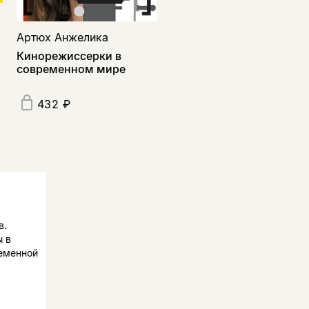
Артюх Анжелика
Кинорежиссерки в
современном мире
432 ₽
в.
 в
еменной