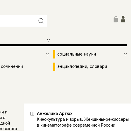
социальные науки
 сочинений
энциклопедии, словари
ии и
Анжелика Артюх
ого
Кинокультура и взрыв. Женщины-режиссеры
одной
в кинематографе современной России
ковского