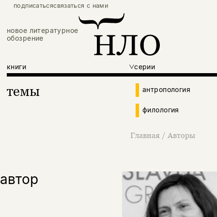
подписаться
связаться с нами
новое литературное
обозрение
книги
серии
темы
антропология
филология
Главная
/
Авторы
автор