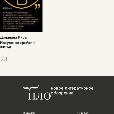
Долинина Кира
Искусство кройки и
житья
новое литературное
обозрение
Книги
О нас