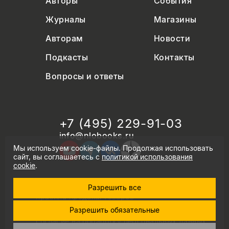
Авторы
События
Журналы
Магазины
Авторам
Новости
Подкасты
Контакты
Вопросы и ответы
+7 (495) 229-91-03
info@nlobooks.ru
Мы используем cookie-файлы. Продолжая использовать
сайт, вы соглашаетесь с
политикой использования
cookie
.
Разрешить все
© Новое литературное обозрение. 2026
правила продажи товаров
политика в области персональных данных
Разрешить обязательные
политика использования cookie
согласие на обработку персональных данных