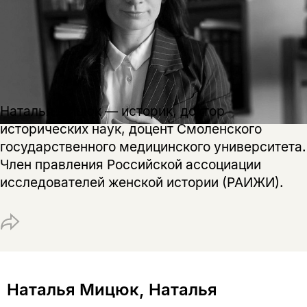
Наталья Мицюк — историк, доктор
исторических наук, доцент Смоленского
государственного медицинского университета.
Член правления Российской ассоциации
исследователей женской истории (РАИЖИ).
Этой книги временно
нет в продаже.
Подписка на рассылку
Вы можете подписаться на
Раз в неделю мы отправляем рассылку
Наталья Мицюк, Наталья
уведомления, и при поступлении книги
о книгах и событиях «НЛО».
на склад получить письмо на указанный