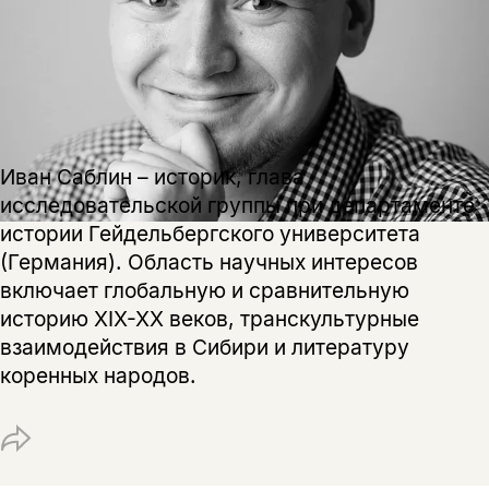
Иван Саблин – историк, глава
исследовательской группы при департаменте
истории Гейдельбергского университета
(Германия). Область научных интересов
включает глобальную и сравнительную
историю XIX-XX веков, транскультурные
Этой книги временно
взаимодействия в Сибири и литературу
нет в продаже.
Подписка на рассылку
коренных народов.
Вы можете подписаться на
Раз в неделю мы отправляем рассылку
уведомления, и при поступлении книги
о книгах и событиях «НЛО».
на склад получить письмо на указанный
За подписку дарим промокод на
электронный адрес.
скидку 15%