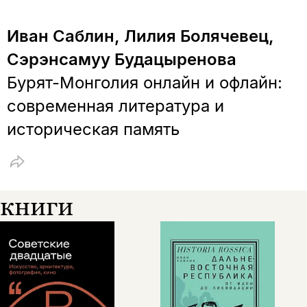
Эта книга
не предназначена для
Иван Саблин, Лилия Болячевец,
несовершеннолетних
Сэрэнсамуу Будацыренова
Скажите, пожалуйста,
Я соглашаюсь с
Политикой конфиденциальности
Бурят-Монголия онлайн и офлайн:
вам уже исполнилось 18 лет?
Я соглашаюсь с
Политикой конфиденциальности
современная литература и
подписаться
историческая память
да
подписаться
Поделиться
нет, вернуться назад
книги
Копировать
Вконтакте
Телеграм
Дзен
ссылку