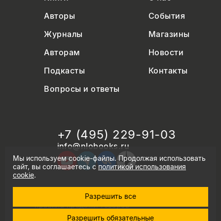
Авторы
События
Журналы
Магазины
Авторам
Новости
Подкасты
Контакты
Вопросы и ответы
+7 (495) 229-91-03
info@nlobooks.ru
Мы используем cookie-файлы. Продолжая использовать
сайт, вы соглашаетесь с
политикой использования
cookie
.
Разрешить все
© Новое литературное обозрение. 2026
правила продажи товаров
политика в области персональных данных
Разрешить обязательные
политика использования cookie