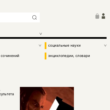
социальные науки
 сочинений
энциклопедии, словари
,
культета