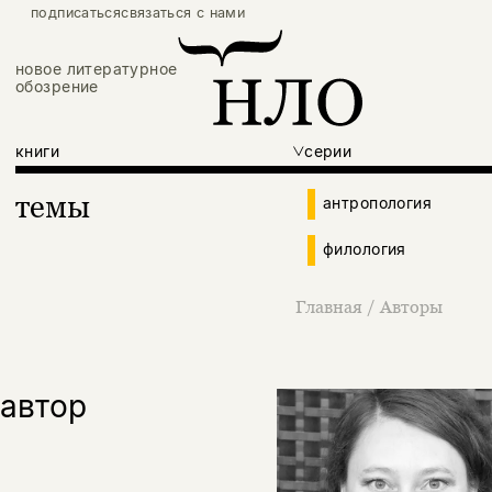
подписаться
связаться с нами
новое литературное
обозрение
книги
серии
темы
антропология
филология
Главная
/
Авторы
автор