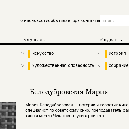
о нас
новости
события
авторы
контакты
журналы
подкасты
искусство
история
художественная словесность
собрание
Белодубровская Мария
Мария Белодубровская — историк и теоретик кино
специалист по советскому кино, преподаватель фа
кино и медиа Чикагского университета.