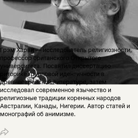
подписаться
да
подписаться
Поделиться
нет, вернуться назад
Грэм Харви — исследователь религиозности,
Копировать
Вконтакте
Телеграм
Дзен
ссылку
профессор британского Открытого
университета. Посвятил диссертацию
риторике групповой идентичности в
древнееврейской литературе, затем
исследовал современное язычество и
религиозные традиции коренных народов
Австралии, Канады, Нигерии. Автор статей и
монографий об анимизме.