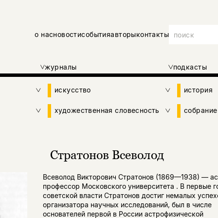
о нас
новости
события
авторы
контакты
журналы
подкасты
искусство
история
художественная словесность
собрание
Стратонов Всеволод
Всеволод Викторович Стратонов (1869—1938) — ас
профессор Московского университета . В первые г
советской власти Стратонов достиг немалых успех
организатора научных исследований, был в числе
основателей первой в России астрофизической